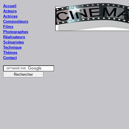
Accueil
Acteurs
Actrices
Compositeurs
Films
Photographes
Réalisateurs
Scénaristes
Technique
Thèmes
Contact