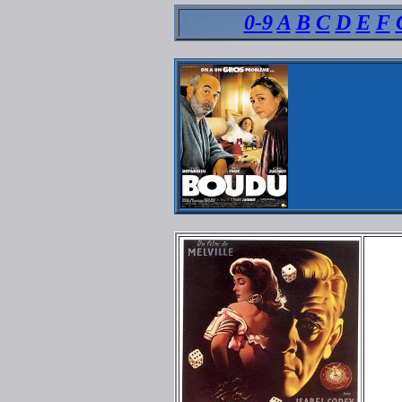
0-9
A
B
C
D
E
F