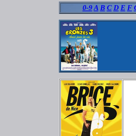
0-9
A
B
C
D
E
F