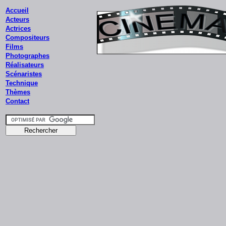
Accueil
Acteurs
Actrices
Compositeurs
Films
Photographes
Réalisateurs
Scénaristes
Technique
Thèmes
Contact