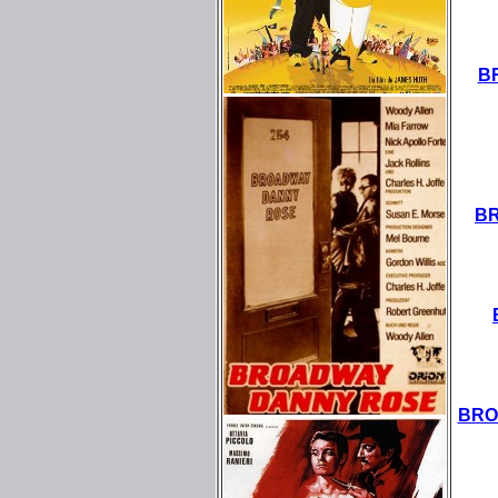
B
BR
BRO