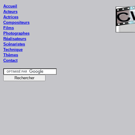
Accueil
Acteurs
Actrices
Compositeurs
Films
Photographes
Réalisateurs
Scénaristes
Technique
Thèmes
Contact