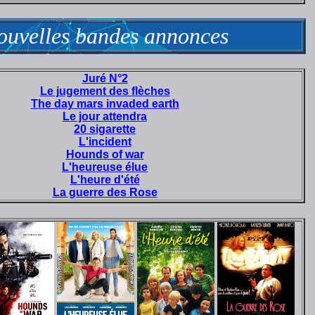
ouvelles bandes annonces
Juré N°2
Le jugement des flèches
The day mars invaded earth
Le jour attendra
20 sigarette
L'incident
Hounds of war
L'heureuse élue
L'heure d'été
La guerre des Rose