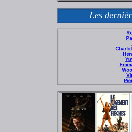
Les dernièr
Ro
Pa
Charlo
Hen
Yu
Emma
Woo
Vi
Pie