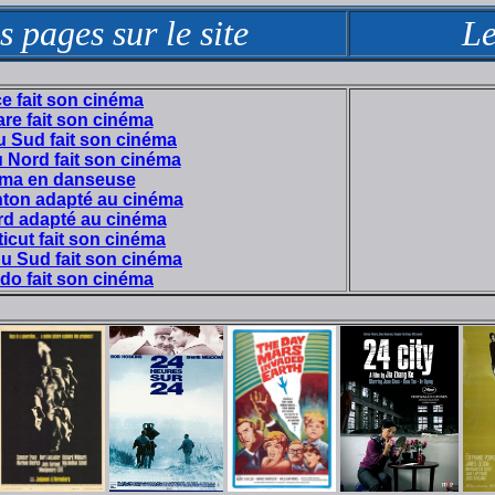
s pages sur le site
Le
e fait son cinéma
re fait son cinéma
u Sud fait son cinéma
 Nord fait son cinéma
éma en danseuse
hton adapté au cinéma
d adapté au cinéma
icut fait son cinéma
du Sud fait son cinéma
do fait son cinéma