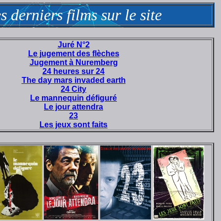
s derniers films sur le site
Juré N°2
Le jugement des flèches
Jugement à Nuremberg
24 heures sur 24
The day mars invaded earth
24 City
Le mannequin défiguré
Le jour attendra
23
Les jeux sont faits