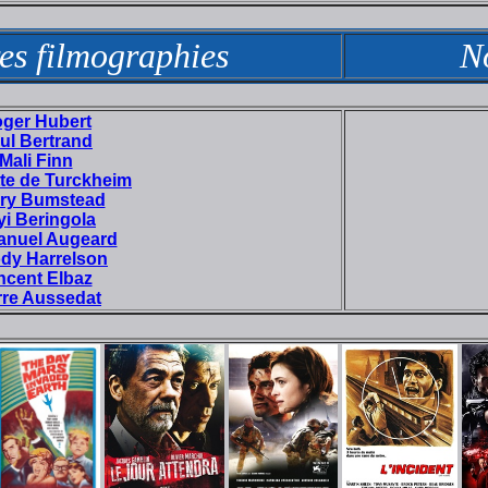
es filmographies
N
ger Hubert
ul Bertrand
Mali Finn
tte de Turckheim
ry Bumstead
yi Beringola
nuel Augeard
dy Harrelson
ncent Elbaz
rre Aussedat