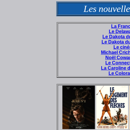
Les nouvelle
La Franc
Le Delawa
Le Dakota d
Le Dakota du
Le cin
Michael Cric
Noël Cowar
Le Connect
La Caroline 
Le Colora