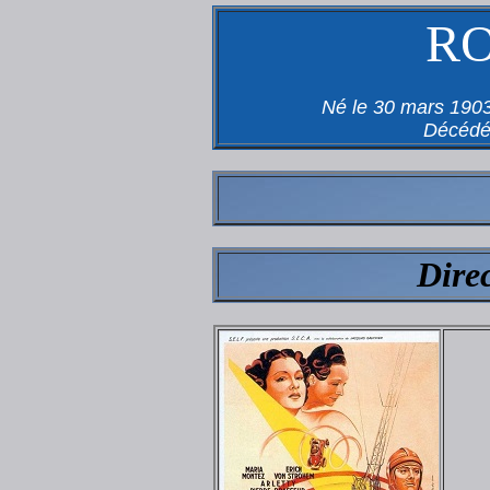
R
Né le 30 mars 1903
Décédé
Dire