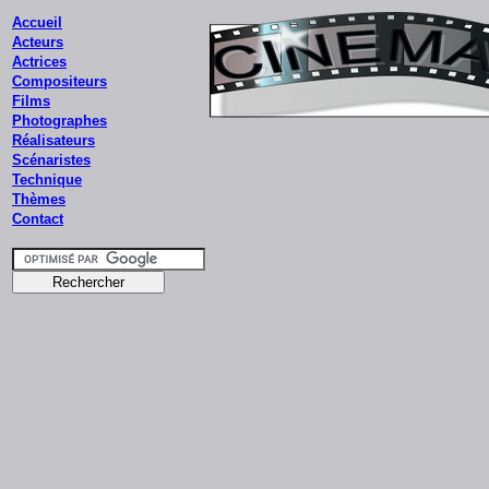
Accueil
Acteurs
Actrices
Compositeurs
Films
Photographes
Réalisateurs
Scénaristes
Technique
Thèmes
Contact