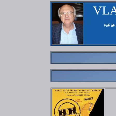
VL
Né le