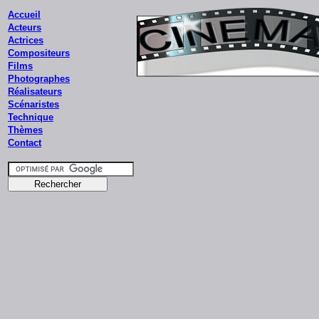
Accueil
Acteurs
Actrices
Compositeurs
Films
Photographes
Réalisateurs
Scénaristes
Technique
Thèmes
Contact