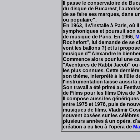
Il passe le conservatoire de Buca
du disque de Bucarest, l'autoris
de se faire ses marques, dans un
ou populaire".
En 1963, il s'installe à Paris, où
symphoniques et poursuit son a
de musique de Paris. En 1966,
M
Rochefort", lui demande de se 
vont les ballons ?) et lui propo
musique d'"Alexandre le bienheu
Commence alors pour lui une car
"Aventures de Rabbi Jacob" ou d
les plus connues. Cette dernière
son thème, interprété à la flûte 
l'instrumentation laisse aussi l
Son travail a été primé au Festi
de Films pour les films Diva de 
Il compose aussi les génériques 
entre 1975 et 1976, puis de nouv
musiques de films, Vladimir Cos
souvent basées sur les célèbres m
plusieurs années à un opéra, d'ap
création a eu lieu à l'opéra de
Ma