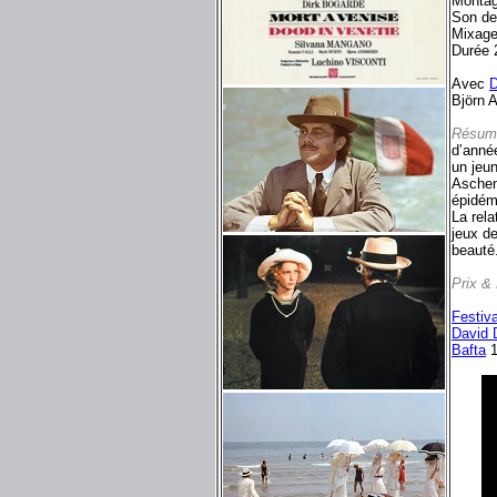
Montag
Son de
Mixage
Durée 
Avec
D
Björn A
Résum
d’année
un jeun
Aschenb
épidémi
La rel
jeux de
beauté.
Prix &
Festiv
David 
Bafta
1