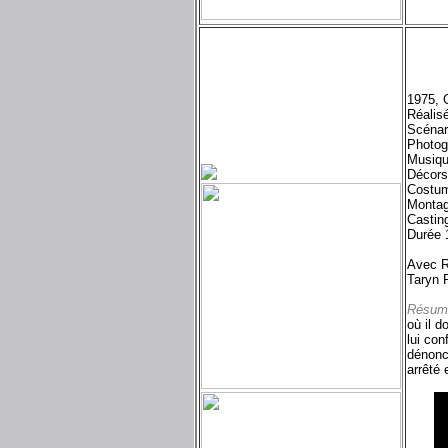
1975, G
Réalis
Scénar
Photog
Musiqu
Décors
Costum
Montag
Castin
Durée 
Avec R
Taryn 
Résum
où il 
lui con
dénonce
arrêté 