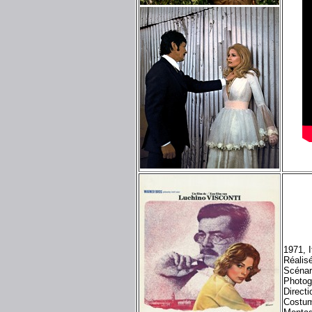
1971, 
Réalis
Scénar
Photog
Directi
Costum