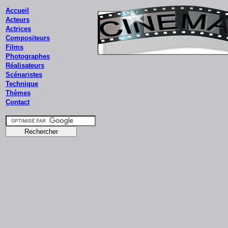
Accueil
Acteurs
Actrices
Compositeurs
Films
Photographes
Réalisateurs
Scénaristes
Technique
Thèmes
Contact