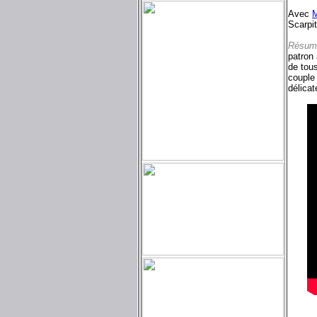
Avec
M
Scarpi
Résum
patron
de tous
couple 
délicat