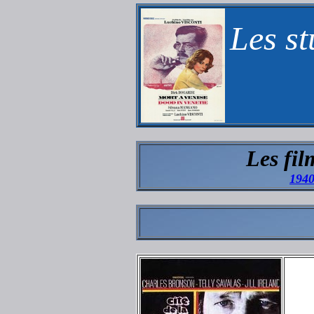
Les st
Les fil
194