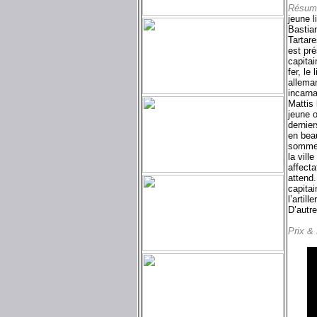
Résum
jeune l
Bastia
Tartare
est pré
capitai
fer, le
alleman
incarn
Mattis 
jeune o
dernier
en bea
sommets
la vill
affecta
attend
capitai
l’artil
D’autre
Prix &