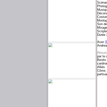
Scénari
Photog
Musiqu
Décors
Costum
Montag
Son de
Mixage
Scripte
Durée 
Avec
R
Andrea
Résum
par la 
Benito 
cardina
Alliés.
Côme, 
partisa