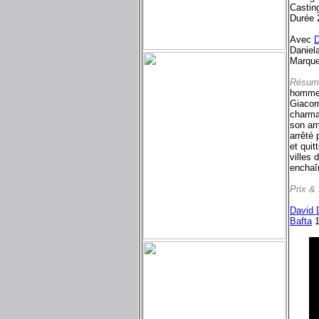
Castin
Durée 
Avec
D
Daniela
Marque
Résum
homme 
Giacom
charma
son ama
arrêté 
et quit
villes 
enchaî
Prix &
David 
Bafta
1