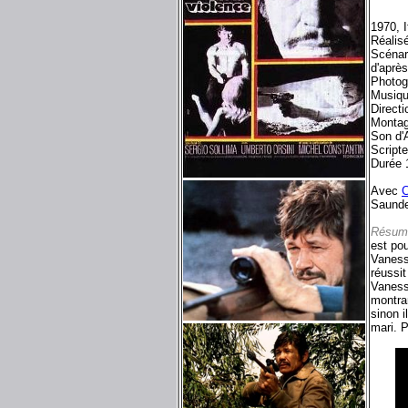
1970, I
Réalis
Scénar
d'aprè
Photog
Musiqu
Directi
Monta
Son d'
Script
Durée 
Avec
C
Saunde
Résum
est pou
Vanessa
réussit
Vaness
montran
sinon i
mari. P