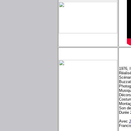
1976, 
Réalisé
Scénar
Buzzat
Photog
Musiq
Décors
Costum
Montag
Son d
Durée 
Avec
J
Franci