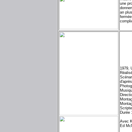
une pro
donnen
an plus
fermée
complic
1979, 
Réalisé
Scénar
d'après
Photog
Musiqu
Directi
Montag
Montag
Script
Durée 
Avec K
Ed McN