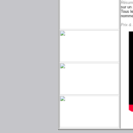
Résum
sur un 
Tous le
nomme B
Prix &