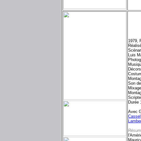
1979, 
Réalis
Scénari
Luis M
Photog
Musiqu
Décors
Costum
Montag
Son d
Mixage
Montag
Script
Durée 
Avec G
Cassel
Lamber
Résum
l'Améri
Maurice