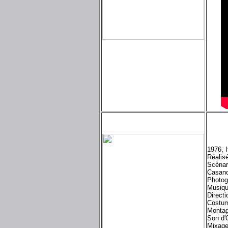
1976, I
Réalisé
Scénar
Casano
Photog
Musiq
Directi
Costu
Montag
Son d'
Mixage