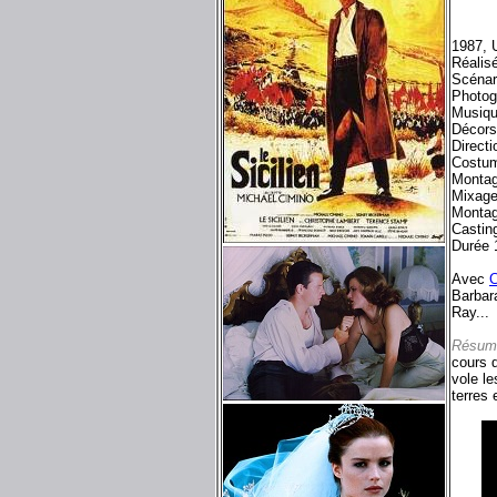
1987, 
Réalis
Scénar
Photog
Musiqu
Décors
Directi
Costum
Monta
Mixage
Montag
Castin
Durée 
Avec
C
Barbar
Ray...
Résum
cours d
vole le
terres 