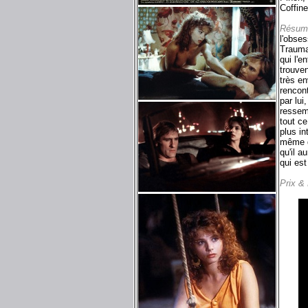
Coffin
Résum
l'obses
Traumat
qui l'e
trouve
très e
rencon
par lui
ressemb
tout ce
plus in
même d
qu'il a
qui est 
Prix &