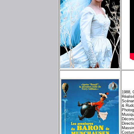
1988, 
Réalisé
Scénar
& Rudo
Photog
Musiq
Décor
Direct
Massi
Costum