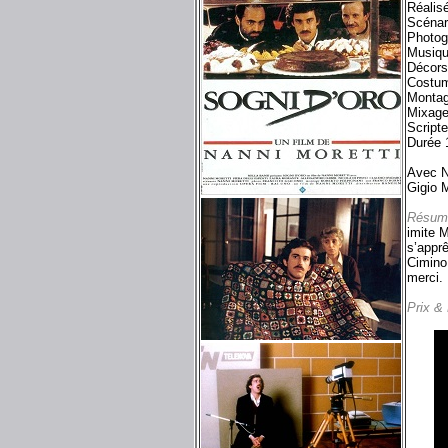
Réalisé
Scénar
Photog
Musiqu
Décors
Costum
Montag
Mixage
Scripte
Durée 
Avec Na
Gigio 
Résum
imite 
s’appr
Cimino
merci. 
Prix &