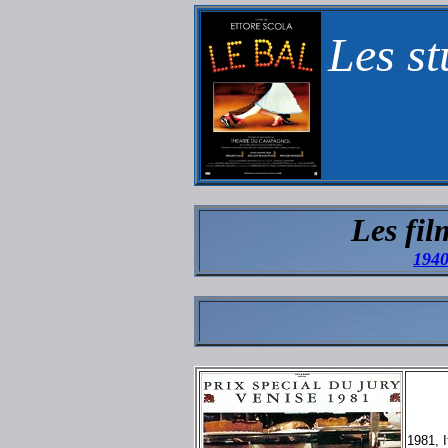
Les st
Les fil
194
1981, 