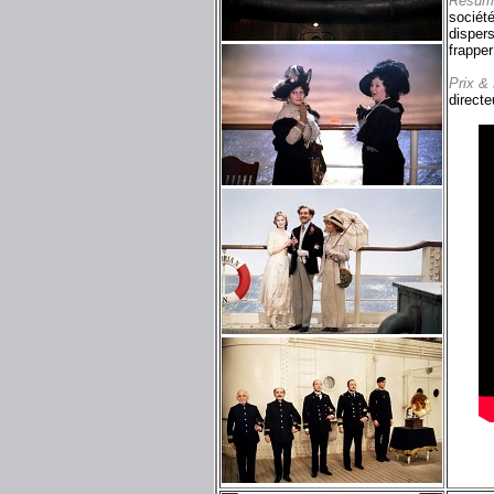
Résum
société
dispers
frapper
Prix &
directe