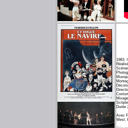
1983, 
Réalisé
Scénar
Photog
Musiqu
Montag
Décor
Direct
Costum
Mixage
Script
Durée 
Avec Fr
West, 