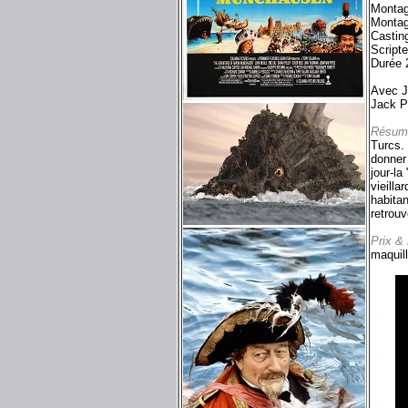
Montag
Montag
Castin
Script
Durée 
Avec J
Jack P
Résum
Turcs.
donner
jour-l
vieilla
habitan
retrou
Prix &
maquil