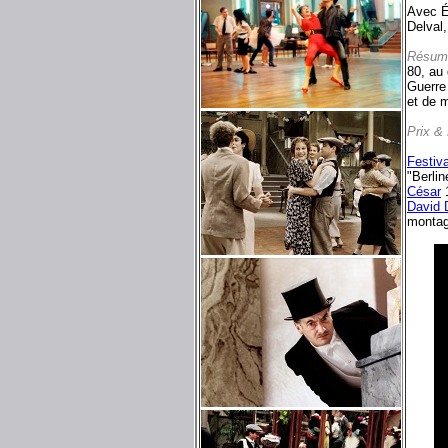
Avec É
Delval
Résum
80, au
Guerre 
et de 
Prix &
Festiva
"Berli
César
1
David 
montag