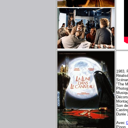
1983, 
Réalis
Scénar
"The M
Photog
Musiq
Décors
Montag
Son d
Castin
Durée 
Avec
G
Pinon,