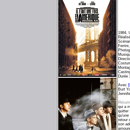
1984, 
Réalis
Scénar
Ferrin
Photog
Musiqu
Directi
Costum
Monta
Castin
Durée 
Avec
R
Burt Yo
Jennife
Résum
qui a m
quitter
qu'une
retour 
son ad
amoure