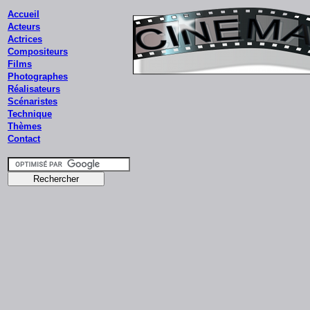
Accueil
Acteurs
Actrices
Compositeurs
Films
Photographes
Réalisateurs
Scénaristes
Technique
Thèmes
Contact