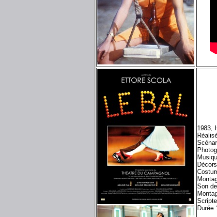
1983, I
Réalis
Scénar
Photog
Musiq
Décors
Costum
Montag
Son de
Montag
Scripte
Durée 