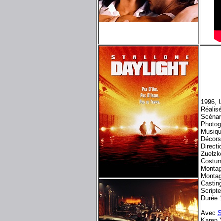
1996, 
Réalis
Scénar
Photog
Musiqu
Décors
Directi
Zuelzk
Costum
Montag
Montag
Castin
Script
Durée 
Avec
S
Karen 