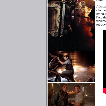
Résum
chez e
emboute
l'accid
violent
retrouve