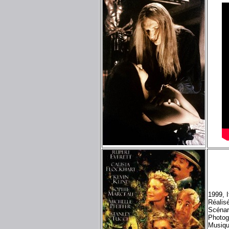
1999, 
Réalis
Scénar
Photog
Musiqu