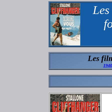
Les 
f
Les fil
194