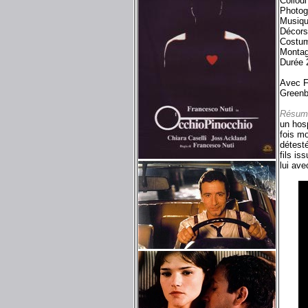
Collodi
Photog
Musiqu
Décors
Costum
Montag
Durée 
Avec F
Greenbe
Résum
un hosp
fois mo
détest
fils is
lui ave