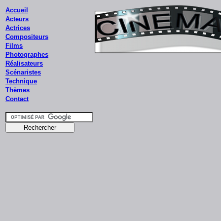
Accueil
Acteurs
Actrices
Compositeurs
Films
Photographes
Réalisateurs
Scénaristes
Technique
Thèmes
Contact