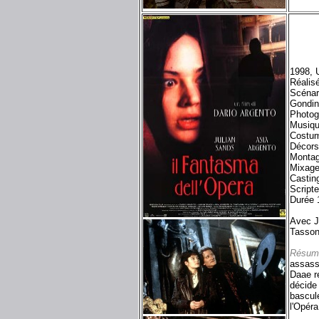
1998, 
Réalis
Scénar
Gondin
Photog
Musiqu
Costum
Décors
Montag
Mixage
Castin
Script
Durée 
Avec Ju
Tasson
Résum
assass
Daae ré
décide 
bascul
l'Opéra