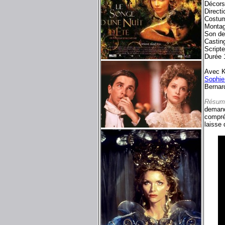
Décors
Direct
Costum
Montag
Son de
Castin
Scripte
Durée 
Avec K
Sophie
Bernard 
Résum
demand
compréh
laisse 