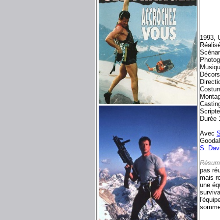
1993, 
Réalis
Scénar
Photog
Musiq
Décors
Direct
Costum
Montag
Castin
Script
Durée 
Avec
S
Goodal
S. Dav
Résum
pas ré
mais r
une éq
surviva
l'équip
sommes