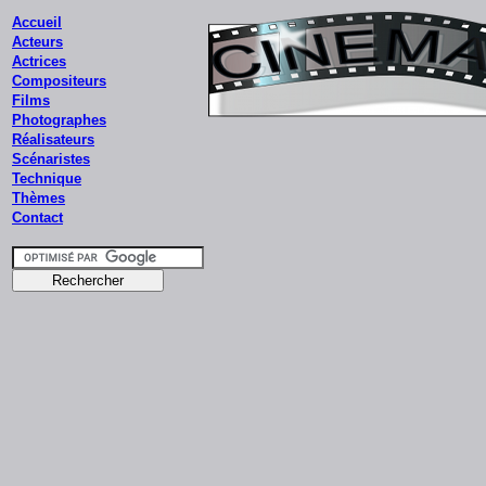
Accueil
Acteurs
Actrices
Compositeurs
Films
Photographes
Réalisateurs
Scénaristes
Technique
Thèmes
Contact