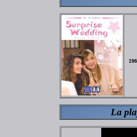
19
La pla