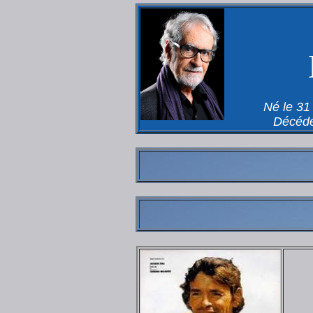
Né le 31
Décédé