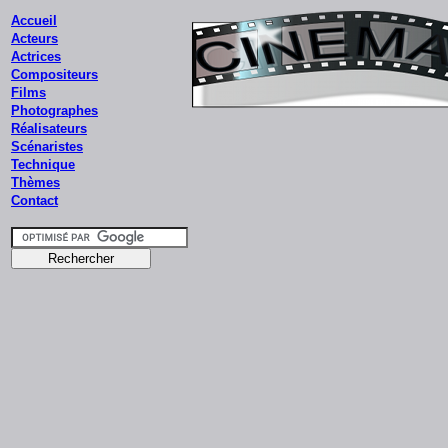
Accueil
Acteurs
Actrices
Compositeurs
Films
Photographes
Réalisateurs
Scénaristes
Technique
Thèmes
Contact