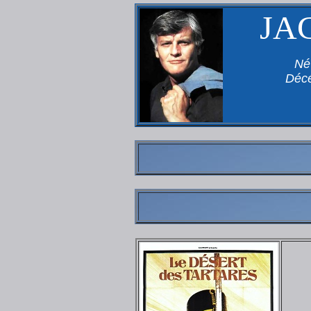
JA
Né 
Décé