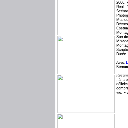
2006, 
Réalis
Scénar
Photog
Musiq
Décors
Costum
Monta
Son d
Mixage
Monta
Script
Durée 
Avec
B
Bernar
Résum
; à la 
délicie
compren
vie. Fr