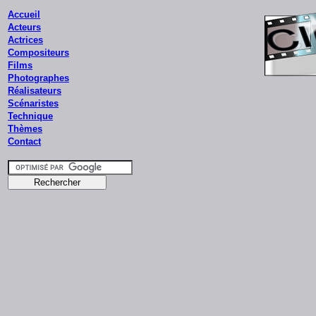
Accueil
Acteurs
Actrices
Compositeurs
Films
Photographes
Réalisateurs
Scénaristes
Technique
Thèmes
Contact