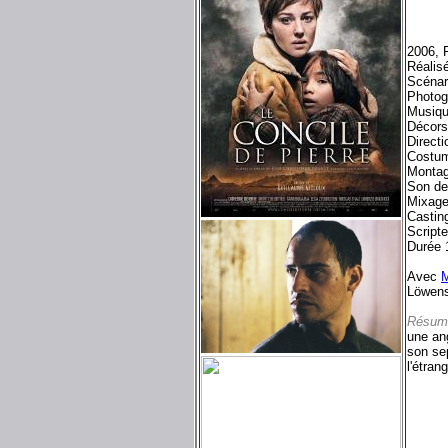
2006, F
Réalis
Scénar
Photog
Musiqu
Décors
Directi
Costum
Montag
Son de
Mixage
Castin
Script
Durée 
Avec
M
Löwens
Résum
une ang
son sep
l'étran