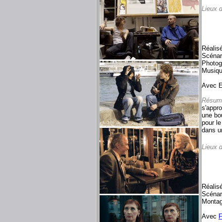
Lieux 
Réalis
Scénar
Photog
Musiqu
Avec E
Résum
s'appro
une bou
pour le
dans un
Lieux 
Réalis
Scénar
Montag
Avec
F