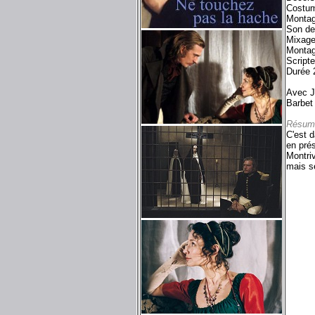
Costum
Montag
Son de
Mixage
Montag
Script
Durée 
Avec J
Barbet
Résum
C'est d
en prés
Montri
mais s