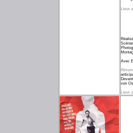
Lieux 
Réalis
Scénar
Photog
Montag
Avec E
Résum
anticip
Devant 
voir Os
Lieux 