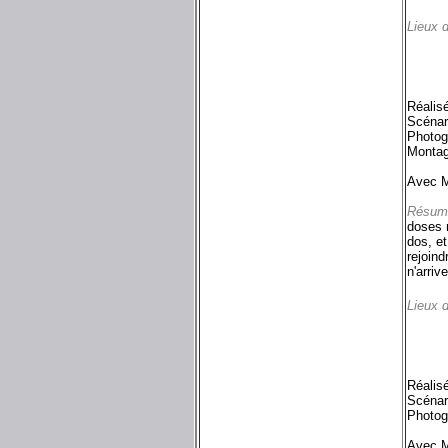
Lieux 
Réalis
Scénari
Photog
Monta
Avec Ma
Résum
doses m
dos, et
rejoind
n'arriv
Lieux 
Réalis
Scénar
Photog
Avec Ma