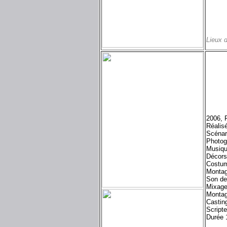
Lieux 
2006, 
Réalis
Scénar
Photog
Musiqu
Décors
Costum
Montag
Son d
Mixage
Monta
Castin
Scripte
Durée 