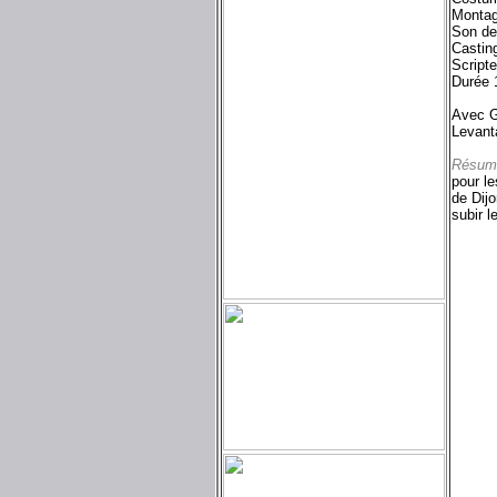
Montag
Son de
Castin
Script
Durée 
Avec G
Levant
Résum
pour le
de Dijo
subir l