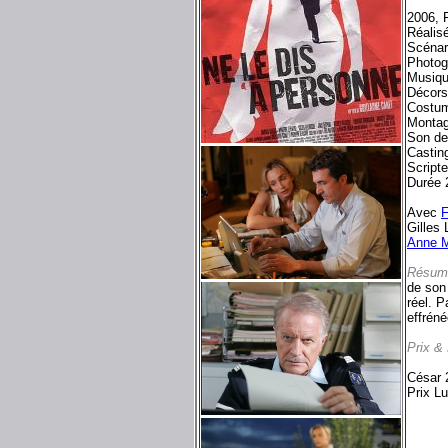
2006, F
Réalis
Scénar
Photog
Musiqu
Décors 
Costum
Monta
Son d
Castin
Scripte
Durée 
Avec
F
Gilles
Anne M
Résum
de son 
réel. P
effréné
Prix &
César 2
Prix Lu