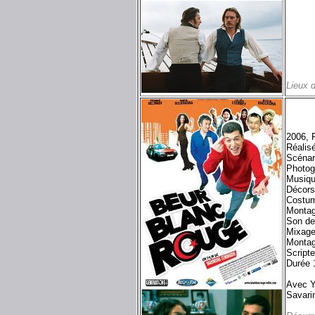
Lieux 
2006, 
Réalis
Scénar
Photog
Musiqu
Décors
Costum
Montag
Son de
Mixage
Montag
Scripte
Durée 
Avec Y
Savarin