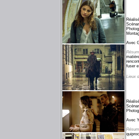
Réalis
Scénar
Photog
Montag
Avec G
Résum
matière
rencon
fuser e
Lieux 
Réalis
Scénar
Photog
Avec Y
Résum
quiproc