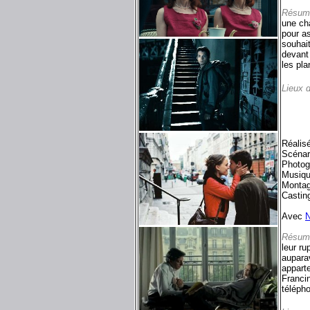
Résum
une cha
pour as
souhait
devant 
les pla
Lieux 
Réalis
Scénar
Photog
Musiqu
Montag
Castin
Avec
N
Résum
leur ru
auparav
apparte
Francin
télépho