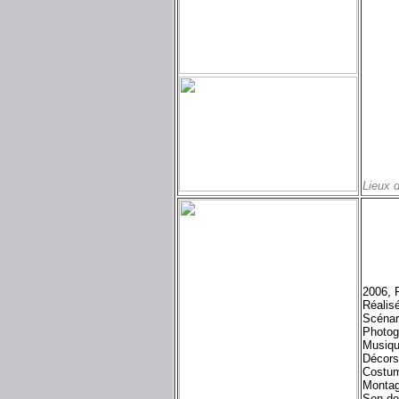
Lieux 
2006, 
Réalis
Scénar
Photog
Musiqu
Décors
Costum
Montag
Son de