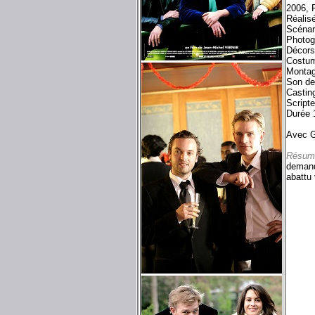
2006, 
Réalis
Scénar
Photog
Décors
Costum
Montag
Son de
Castin
Script
Durée 
Avec G
Résum
demande
abattu 