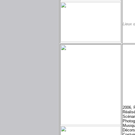
Lieux 
2006, 
Réalis
Scénar
Photog
Musiqu
Décors
Costum