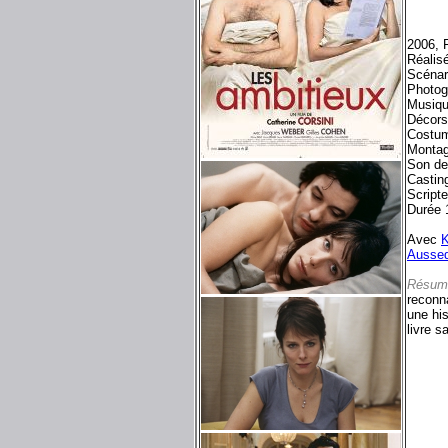
2006, 
Réalisé
Scénar
Photog
Musiqu
Décors
Costu
Montag
Son de
Castin
Scripte
Durée 
Avec
K
Ausse
Résum
reconna
une his
livre s