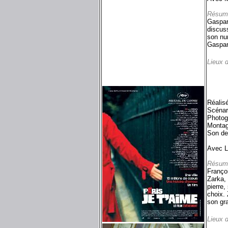
Résum
Gaspard
discuss
son num
Gaspar
Lieux 
Réalis
Scénar
Photog
Montag
Son de
Avec L
Résum
Françoi
Zarka, 
pierre,
choix. 
son gra
Lieux 