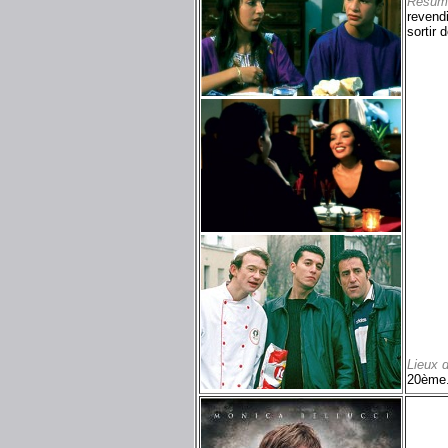
Résum
revendi
sortir 
Lieux 
20ème