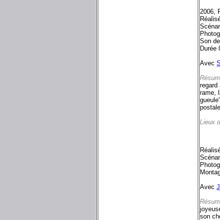
2006, 
Réalis
Scénar
Photog
Son de
Durée 
Avec
S
Résum
regard 
rame, 
gueule"
postale
Lieux 
Réalis
Scénar
Photog
Montag
Avec
J
Résum
joyeuse
son che