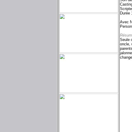
Castin
Script
Durée 
Avec N
Person
Résum
Seule o
oncle,
parent
jalonn
change