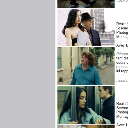
Lieux 
Réalisé
Scénari
Photog
Montag
Avec M
Résum
tant d'
cours d
renonc
lui rap
Lieux 
Réalis
Scénar
Photog
Montag
Avec Li