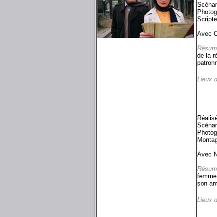
Scénar
Photog
Script
Avec C
Résum
de la 
patronn
Lieux 
Réalis
Scénar
Photog
Montag
Avec N
Résum
femme. 
son am
Lieux 