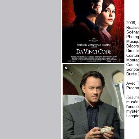
2006, U
Réalis
Scénar
Photog
Musiqu
Décors
Direct
Costum
Montag
Castin
Script
Durée 
Avec
Proch
Résum
musée 
l'enqu
mystéri
Langdo