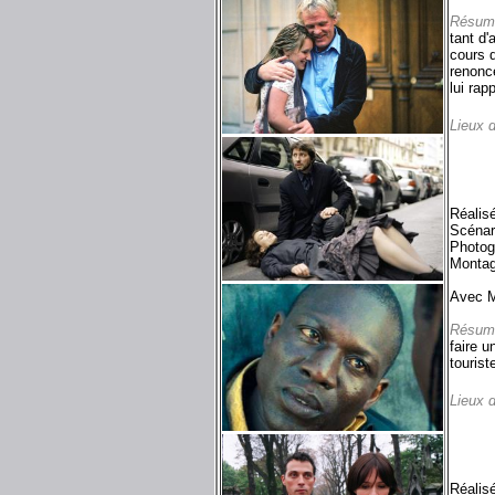
Résum
tant d'
cours d
renonc
lui rap
Lieux 
Réalis
Scénar
Photog
Montag
Avec M
Résum
faire u
tourist
Lieux 
Réalis