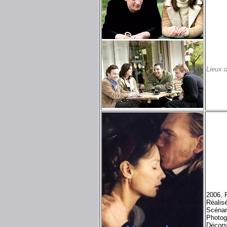
Lieux 
2006, 
Réalis
Scénar
Photog
Décors