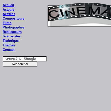
Accueil
Acteurs
Actrices
Compositeurs
Films
Photographes
Réalisateurs
Scénaristes
Technique
Thèmes
Contact