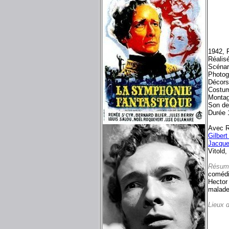
1942, 
Réalis
Scénar
Photog
Décors
Costu
Montag
Son d
Durée 
Avec R
Gilbert
Jacqu
Vitold,
Résum
comédie
Hector 
malade 
Lieux 