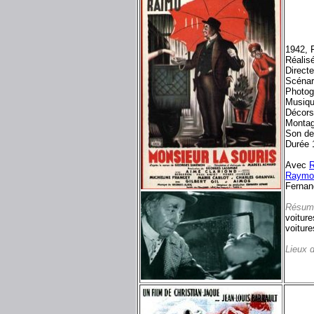
1942, F
Réalis
Directe
Scénar
Photog
Musiq
Décors
Montag
Son de
Durée 
Avec
Raymo
Fernan
Résum
voiture
voiture
Lieux 