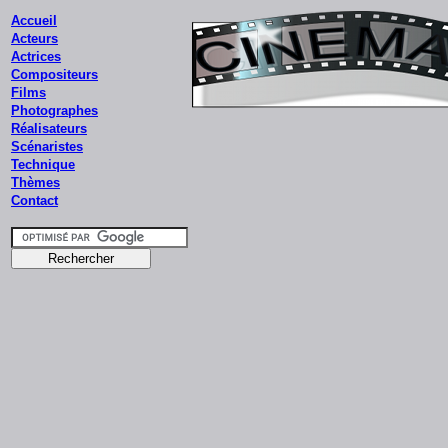
Accueil
Acteurs
Actrices
Compositeurs
Films
Photographes
Réalisateurs
Scénaristes
Technique
Thèmes
Contact