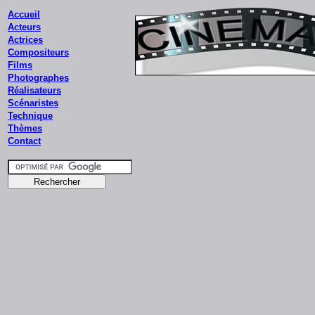
Accueil
Acteurs
Actrices
Compositeurs
Films
Photographes
Réalisateurs
Scénaristes
Technique
Thèmes
Contact