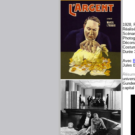
1928, 
Réalisé
Scénari
Photog
Décors
Costum
Durée 
Avec
B
Jules 
Résum
univers
Gunder
capital