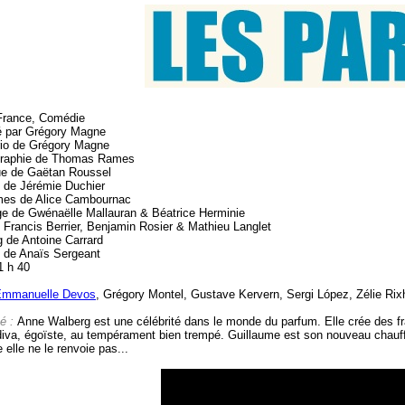
France, Comédie
é par Grégory Magne
io de Grégory Magne
raphie de Thomas Rames
e de Gaëtan Roussel
 de Jérémie Duchier
es de Alice Cambournac
e de Gwénaëlle Mallauran & Béatrice Herminie
 Francis Berrier, Benjamin Rosier & Mathieu Langlet
g de Antoine Carrard
e de Anaïs Sergeant
1 h 40
Emmanuelle Devos
, Grégory Montel, Gustave Kervern, Sergi López, Zélie Rix
é :
Anne Walberg est une célébrité dans le monde du parfum. Elle crée des fra
diva, égoïste, au tempérament bien trempé. Guillaume est son nouveau chauffeur
e elle ne le renvoie pas...