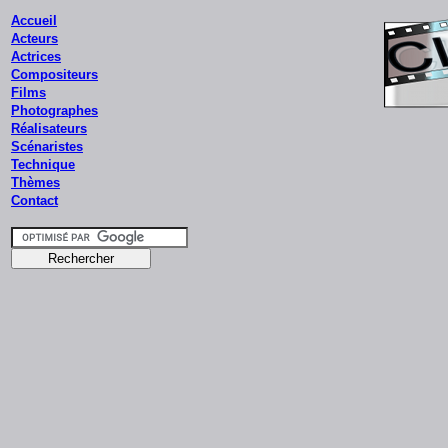
Accueil
Acteurs
Actrices
Compositeurs
Films
Photographes
Réalisateurs
Scénaristes
Technique
Thèmes
Contact