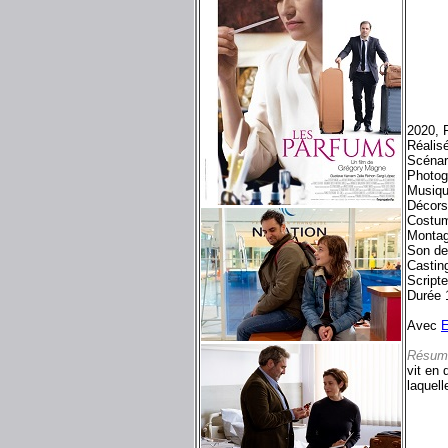
2020, 
Réalis
Scénar
Photog
Musiqu
Décors
Costum
Montag
Son de
Castin
Script
Durée 
Avec
Résum
vit en 
laquell