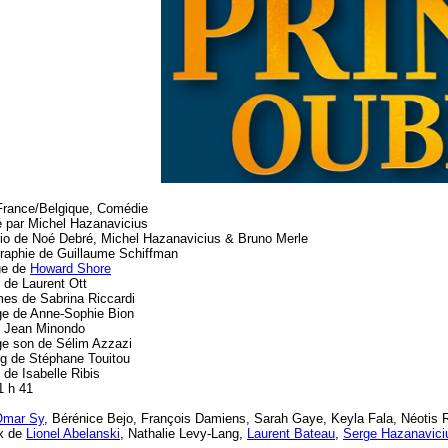
France/Belgique, Comédie
é par Michel Hazanavicius
io de Noé Debré, Michel Hazanavicius & Bruno Merle
raphie de Guillaume Schiffman
ue de
Howard Shore
 de Laurent Ott
es de Sabrina Riccardi
e de Anne-Sophie Bion
 Jean Minondo
e son de Sélim Azzazi
g de Stéphane Touitou
 de Isabelle Ribis
1 h 41
Omar Sy
, Bérénice Bejo, François Damiens, Sarah Gaye, Keyla Fala, Néotis R
ix de
Lionel Abelanski
, Nathalie Levy-Lang,
Laurent Bateau
,
Serge Hazanavici