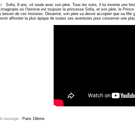
é :
Sofia, 8 ans, vit seule avec son père. Tous les soirs, il lui invente une his
maginaire où l’héroïne est toujours la princesse Sofia, et son père, le Prince 
s besoin de ces histoires. Désarmé, son père va devoir accepter que sa fille g
evoir affronter la plus épique de toutes ses aventures pour conserver une place
de tournage :
Paris 19ème.