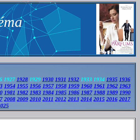
néma
6 1927
1928
1929
1930
1931
1932
1933 1934
1935
1936
3
1954
1955
1956
1957
1958
1959
1960
1961
1962
1963
0
1981
1982
1983
1984
1985
1986
1987
1988
1989
1990
7
2008
2009
2010
2011
2012
2013
2014
2015
2016
2017
2025