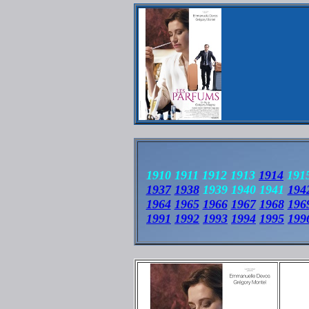
1910 1911 1912 1913
1914
1915
1937
1938
1939 1940 1941
194
1964
1965
1966
1967
1968
196
1991
1992
1993
1994
1995
199