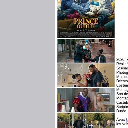
2020, 
Réalis
Scénar
Photog
Musiq
Décors
Costum
Montag
Son de
Montag
Castub
Scripte
Durée 
Avec
les vo