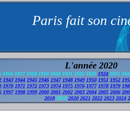
Paris fait son ci
L'année 2020
 1916 1917 1918 1919 1920 1921 1922 1923
1924
1925 192
2
1943
1944
1945
1946
1947
1948
1949
1950
1951
1952
195
9
1970
1971
1972
1973
1974
1975
1976
1977
1978
1979
198
6
1997
1998
1999
2000
2001
2002
2003
2004
2005
2006
200
2018
2019
2020
2021
2022
2023
2024