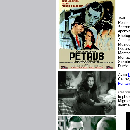
1946, F
Réalis
Scénar
épony
Photog
Assista
Musiq
Décor
Monta
Montag
Scripte
Durée 
Avec
F
Calvet
Fontan
Résum
le pho
Migo es
avantag