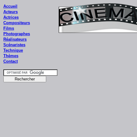
Accueil
Acteurs
Actrices
Compositeurs
Films
Photographes
Réalisateurs
Scénaristes
Technique
Thèmes
Contact