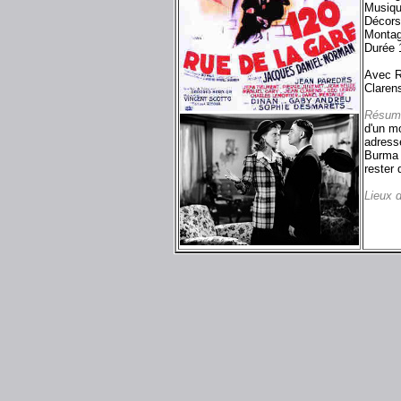
Musiq
Décors
Montag
Durée 
Avec R
Claren
Résum
d'un m
adress
Burma l
rester 
Lieux 