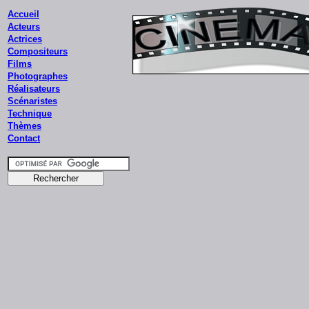
Accueil
Acteurs
Actrices
Compositeurs
Films
Photographes
Réalisateurs
Scénaristes
Technique
Thèmes
Contact