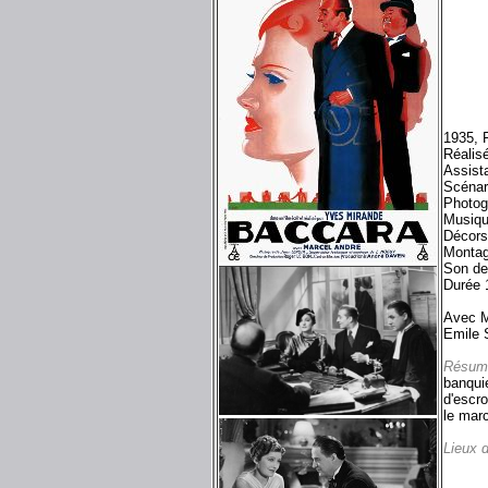
1935, 
Réalis
Assista
Scénar
Photog
Musiqu
Décors
Montag
Son de
Durée 
Avec M
Emile 
Résum
banquie
d'escro
le mar
Lieux 