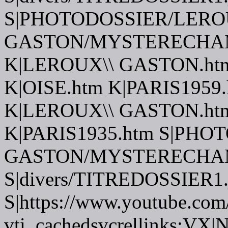
S|PHOTODOSSIER/LERO
GASTON/MYSTERECHAM
K|LEROUX\\ GASTON.ht
K|OISE.htm K|PARIS1959
K|LEROUX\\ GASTON.ht
K|PARIS1935.htm S|PHO
GASTON/MYSTERECHAM
S|divers/TITREDOSSIER1.
S|https://www.youtube.com
vti_cachedsvcrellinks:VX|