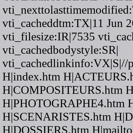
vti_nexttolasttimemodifie
vti_cacheddtm:TX|11 Jun 2
vti_filesize:IR|7535 vti_c
vti_cachedbodystyle:SR|
vti_cachedlinkinfo:VX|S|//
H|index.htm H|ACTEURS.
H|COMPOSITEURS.htm H
H|PHOTOGRAPHE4.htm H
H|SCENARISTES.htm H|
H|DOSSIERS.htm H|mailto:f