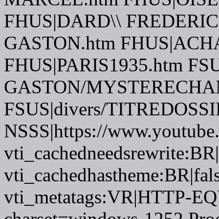
FHUS|DARD\\ FREDERIC
GASTON.htm FHUS|ACH
FHUS|PARIS1935.htm F
GASTON/MYSTERECHAM
FSUS|divers/TITREDOSSI
NSSS|https://www.youtube
vti_cachedneedsrewrite:BR|
vti_cachedhastheme:BR|fals
vti_metatags:VR|HTTP-EQU
charset=windows-1252 Pro