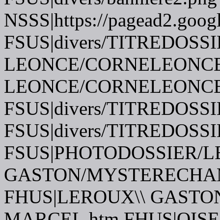
NSSS|https://pagead2.googl
FSUS|divers/TITREDOSSI
LEONCE/CORNELEONCE.j
LEONCE/CORNELEONCE.j
FSUS|divers/TITREDOSSI
FSUS|divers/TITREDOSSI
FSUS|PHOTODOSSIER/L
GASTON/MYSTERECHAM
FHUS|LEROUX\\ GASTON
MARCEL.htm FHUS|OISE.