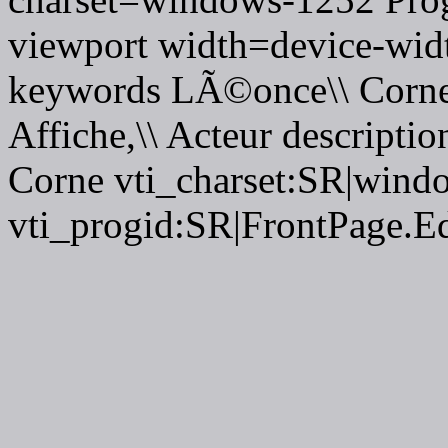
viewport width=device-wid
keywords LÃ©once\\ Corne,
Affiche,\\ Acteur descripti
Corne vti_charset:SR|wind
vti_progid:SR|FrontPage.E