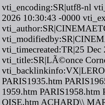
vti_encoding:SR|utf8-nl vt
2026 10:30:43 -0000 vti_ex
vti_author:SR|CINEMAETC
vti_modifiedby:SR|CINEM
vti_timecreated:TR|25 Dec
vti_title:SR|LÃ©once Corn
vti_backlinkinfo:VX|LE
PARIS1935.htm PARIS19
1959.htm PARIS1958.htm
OISE.htm ACHARD\\ MA