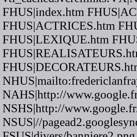
FHUS|index.htm FHUS|A
FHUS|ACTRICES.htm FH
FHUS|LEXIQUE.htm FH
FHUS|REALISATEURS.ht
FHUS|DECORATEURS.htm
NHUS|mailto:fredericlanfr
NAHS|http://www.google.f
NSHS|http://www.google.fr
NSUS|//pagead2.googlesynd
FSUS|divers/banniere2.png