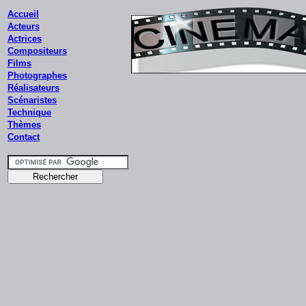
Accueil
Acteurs
Actrices
Compositeurs
Films
Photographes
Réalisateurs
Scénaristes
Technique
Thèmes
Contact