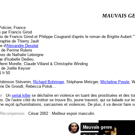
MAUVAIS G
olicier, France
é par Francis Girod
o de Francis Girod et Philippe Cougrand d'après le roman de Brigitte Aubert "
raphie de Thierry Jault
e d'
Alexandre Desplat
 de Perrine Rulens
es de Nathalie Leborgne
e d'Isabelle Dedieu
Henri Morelle, Claude Villand & Christophe Winding
e de Joëlle Keyser
1 h 50
obinson Stévenin,
Richard Bohringer
, Stéphane Metzger,
Micheline Presle
, W
ne De Groodt, Rebecca Potok...
é :
Un
serial killer
se déchaîne en violence en tuant des prostituées et des tra
s. De l'autre côté du trottoir se trouve Bo, jeune travesti, qui se balade sur l
 ne reçoit qu'humiliations, sarcasmes et violences. De plus, il va devoir faire
 Récompenses :
César 2002 : Meilleur espoir masculin.