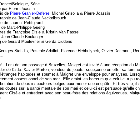
France/Belgique, Série
 par Pierre Joassin
io de
Pierre Granier-Deferre
, Michel Grisolia & Pierre Joassin
raphie de Jean-Claude Neckelbrouck
e de Laurent Petitgirard
 de Marc-Philippe Guerig
es de Françoise Disle & Kristin Van Passel
 Jean-Claude Boulanger
g de Gérard Moulévrier & Gerda Diddens
eorges Siatidis, Pascale Arbillot, Florence Hebbelynck, Olivier Darimont, Re
..
é :
Lors de son passage à Bruxelles, Maigret est invité à une réception du Min
er de l'aide. Xavier Marton, vendeur de jouets, soupçonne en effet sa femme 
d'étranges habitudes et soumet à Maigret une enveloppe pour analyses. Lorsque
ement obsessionnel de son mari. Elle craint les horreurs que celui-ci a pu raco
aboration de deux inspecteurs belges pour mener une enquête. Et très vite, il s
s doutes sur la santé mentale de son mari et celui-ci est persuadé qu'elle che
ment Gisèle et entretient avec son beau-frère des relations équivoques. Maigret
i...