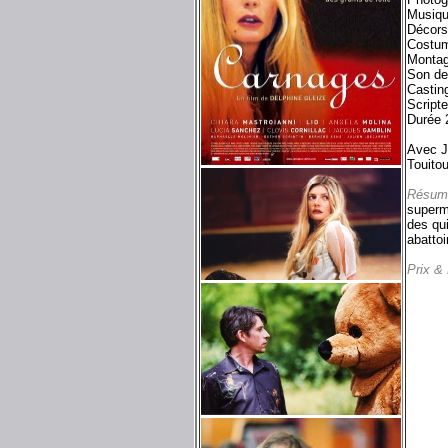
Musiqu
Décors
Costum
Montag
Son de
Casting
Script
Durée 
Avec J
Touito
Résum
superma
des qui
abattoi
Prix &