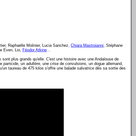
ier, Raphaëlle Molinier, Lucia Sanchez,
Chiara Mastroianni
, Stéphane
ne Even, Lio,
Féodor Atkine
...
aux sont plus grands qu'elle. C'est une histoire avec une Andalouse de
 de parricide, un adultère, une crise de convulsions, un dogue allemand,
u'un taureau de 475 kilos s'offre une balade salvatrice dès sa sortie des