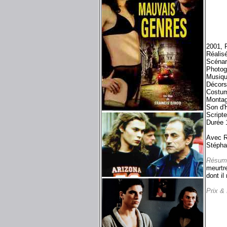
2001, P
Réalis
Scénari
Photog
Musiqu
Décors
Costum
Montag
Son d'
Script
Durée 
Avec R
Stépha
Résum
meurtre
dont il
Prix &