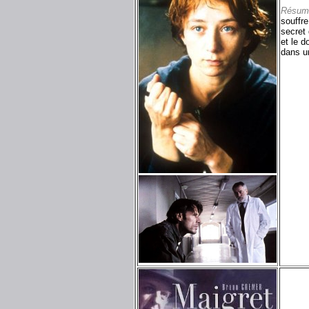
Résum
souffre
secret 
et le d
dans un