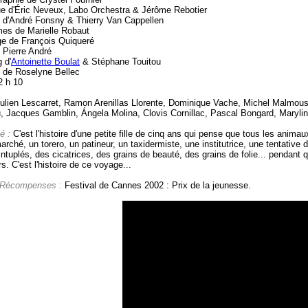
e d'Éric Neveux, Labo Orchestra & Jérôme Rebotier
 d'André Fonsny & Thierry Van Cappellen
es de Marielle Robaut
e de François Quiqueré
 Pierre André
 d'
Antoinette Boulat
& Stéphane Touitou
e de Roselyne Bellec
2 h 10
ulien Lescarret, Ramon Arenillas Llorente, Dominique Vache, Michel Malmoust
u, Jacques Gamblin, Ángela Molina, Clovis Cornillac, Pascal Bongard, Maryli
é :
C'est l'histoire d'une petite fille de cinq ans qui pense que tous les anim
rché, un torero, un patineur, un taxidermiste, une institutrice, une tentative
ntuplés, des cicatrices, des grains de beauté, des grains de folie... pendant q
rs. C'est l'histoire de ce voyage...
 Récompenses :
Festival de Cannes 2002 : Prix de la jeunesse.