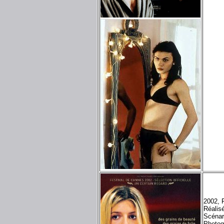
2002, 
Réalis
Scénar
Photog