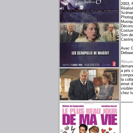
2003, 
Réalisé
Scénar
Photog
Musiqu
Décors
Costum
Son de
Castin
Avec G
Debaar.
Résum
demand
a pris 
comport
la coll
émet de
visible
chez lu