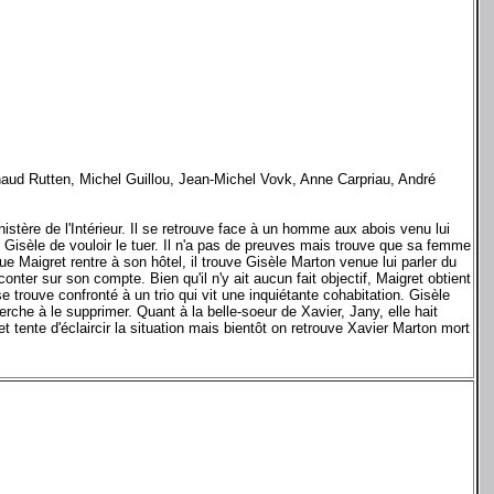
naud Rutten, Michel Guillou, Jean-Michel Vovk, Anne Carpriau, André
istère de l'Intérieur. Il se retrouve face à un homme aux abois venu lui
Gisèle de vouloir le tuer. Il n'a pas de preuves mais trouve que sa femme
 Maigret rentre à son hôtel, il trouve Gisèle Marton venue lui parler du
nter sur son compte. Bien qu'il n'y ait aucun fait objectif, Maigret obtient
e trouve confronté à un trio qui vit une inquiétante cohabitation. Gisèle
rche à le supprimer. Quant à la belle-soeur de Xavier, Jany, elle hait
 tente d'éclaircir la situation mais bientôt on retrouve Xavier Marton mort