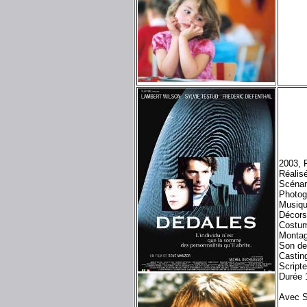
2003, F
Réalis
Scénar
Photog
Musiqu
Décor
Costum
Montag
Son de
Castin
Script
Durée 
Avec S