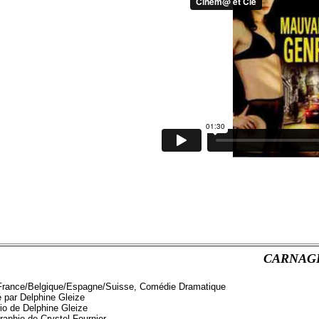
CARNAG
France/Belgique/Espagne/Suisse, Comédie Dramatique
é par Delphine Gleize
io de Delphine Gleize
raphie de Crystel Fournier