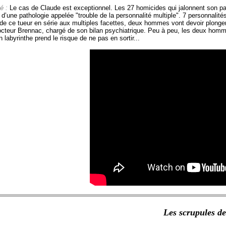
é :
Le cas de Claude est exceptionnel. Les 27 homicides qui jalonnent son par
 d’une pathologie appelée "trouble de la personnalité multiple". 7 personnalités
de ce tueur en série aux multiples facettes, deux hommes vont devoir plonger d
octeur Brennac, chargé de son bilan psychiatrique. Peu à peu, les deux homme
 labyrinthe prend le risque de ne pas en sortir...
Les scrupules d