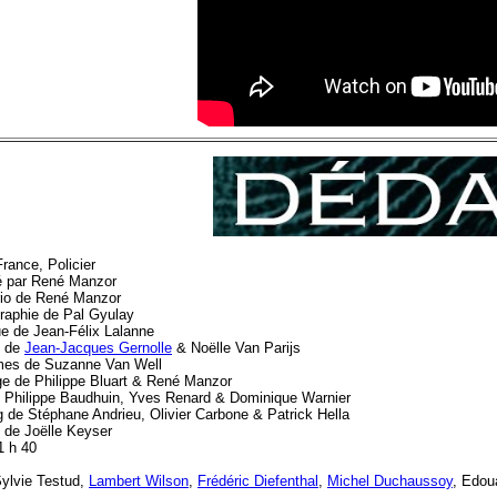
rance, Policier
é par René Manzor
io de René Manzor
raphie de Pal Gyulay
e de Jean-Félix Lalanne
s de
Jean-Jacques Gernolle
& Noëlle Van Parijs
es de Suzanne Van Well
e de Philippe Bluart & René Manzor
 Philippe Baudhuin, Yves Renard & Dominique Warnier
g de Stéphane Andrieu, Olivier Carbone & Patrick Hella
e de Joëlle Keyser
1 h 40
ylvie Testud,
Lambert Wilson
,
Frédéric Diefenthal
,
Michel Duchaussoy
, Edou