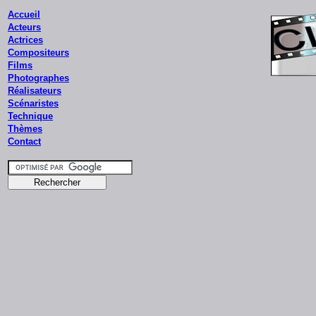
Accueil
Acteurs
Actrices
Compositeurs
Films
Photographes
Réalisateurs
Scénaristes
Technique
Thèmes
Contact