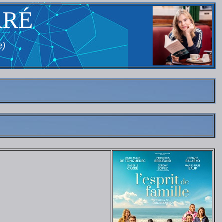
RRÉ
e)