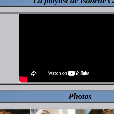
La playlist de Isabelle 
Photos