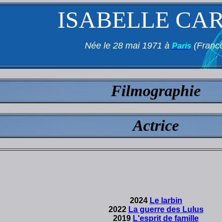
ISABELLE CA
Née le 28 mai 1971 à
(Franc
Paris
Filmographie
Actrice
2024
Le larbin
2022
La guerre des Lulus
2019
L'esprit de famille