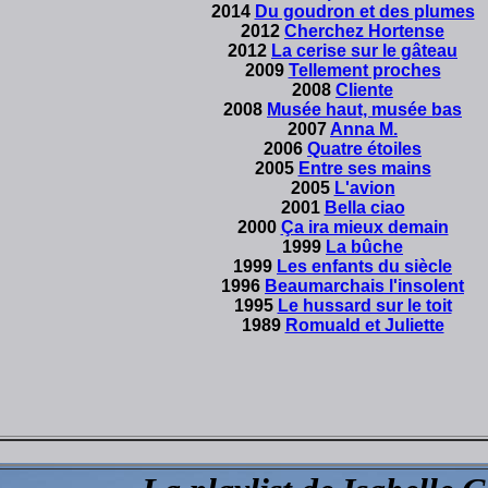
2014
Du goudron et des plumes
2012
Cherchez Hortense
2012
La cerise sur le gâteau
2009
Tellement proches
2008
Cliente
2008
Musée haut, musée bas
2007
Anna M.
2006
Quatre étoiles
2005
Entre ses mains
2005
L'avion
2001
Bella ciao
2000
Ça ira mieux demain
1999
La bûche
1999
Les enfants du siècle
1996
Beaumarchais l'insolent
1995
Le hussard sur le toit
1989
Romuald et Juliette