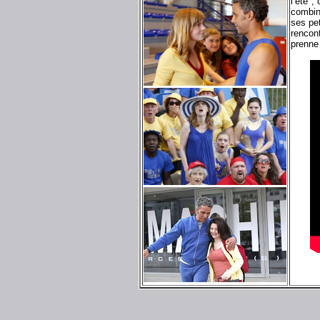
l’été",
combine
ses pet
rencont
prenne