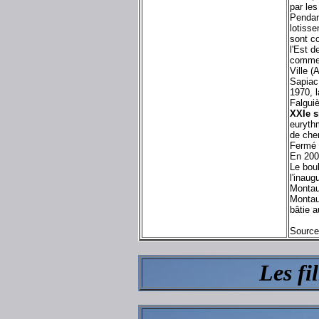
par les
Pendant
lotiss
sont co
l'Est d
commer
Ville (
Sapiac
1970, l
Falguiè
XXIe s
eurythm
de che
Fermé 
En 2006
Le bou
l'inaug
Montau
Montaub
bâtie a
Source
Les f