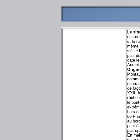
Le sit
des cou
et le r
même r
siècle 
puis d
date l
Aureol
Origin
Montau
comme 
central
de faç
XXII, 
d'influ
le pon
extrémi
Lors d
Le Prin
au bord
petit 
pas ép
En mai 
suite 