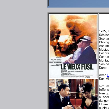
1975, 
Réalis
Scénar
Photog
Assist
Musiqu
Décors
Costum
Montag
Son d
Durée 
Avec
P
Karl M
Résum
l'offen
bien qu
à l'oc
danger
Florenc
quelqu