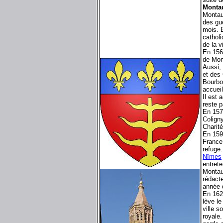
Montau
Montau
des gue
mois. E
catholi
de la v
En 1562
de Mon
Aussi,
et des
Bourbon
accueil
Il est 
reste p
En 1570
Coligny
Charité
En 1598
France,
refuge
Nîmes
entrete
Montaub
rédacte
année d
En 162
lève le
ville s
royale.