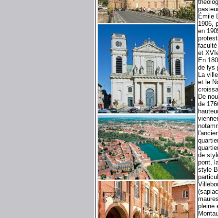
théolo
pasteu
Émile 
1906, p
en 1905
protes
facult
et XVIe
En 1809
de lys 
La vill
et le N
croiss
De nouv
de 1766
hauteu
viennen
notamm
l'ancie
quartie
quartie
de sty
pont, l
style B
particu
Villebo
(sapiac
maures
pleine 
Montau