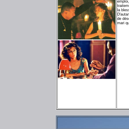
emploi,
traite
la bles
D'auta
de dés
mari qu