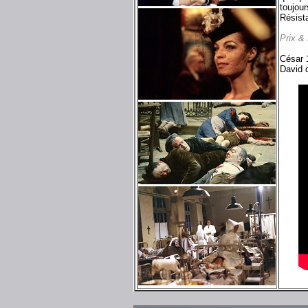
toujour
Résista
Prix &
César 1
David d