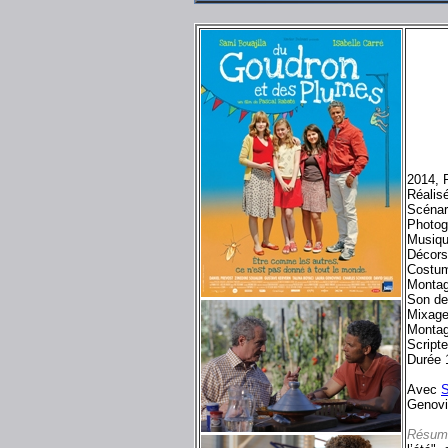
2014, 
Réalis
Scénar
Photog
Musiqu
Décors
Costum
Montag
Son de
Mixage
Montag
Script
Durée 
Avec
S
Genovi
Résum