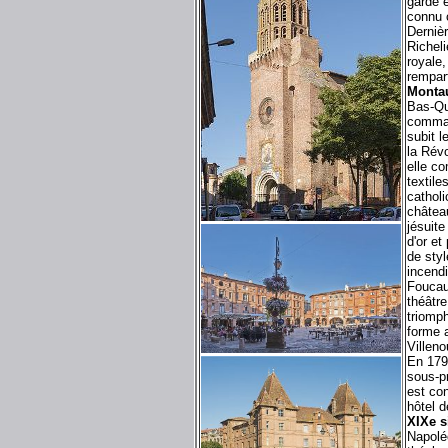
garde 
connu 
Dernièr
Richeli
royale,
rempart
Montau
Bas-Que
comman
subit 
la Révo
elle co
textile
catholi
château
jésuite
d'or et
de styl
incend
Foucaul
théâtre
triomph
forme a
Villeno
En 1790
sous-pr
est con
hôtel d
XIXe s
Napolé