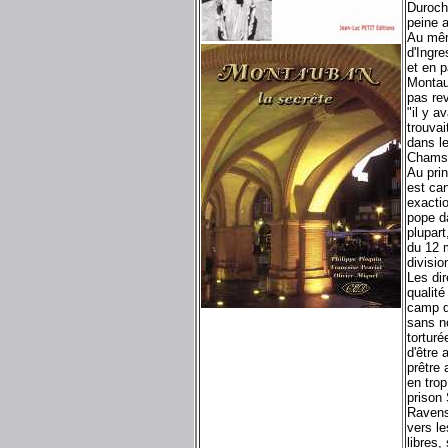
Duroche
peine a
Au mêm
d'Ingre
et en p
Montaub
pas re
"il y a
trouva
dans l
Chamso
Au pri
est ca
exacti
pope d
plupart
du 12 m
divisi
Les dir
qualité
camp d
sans no
tortur
d'être
prêtre
en tro
prison
Ravens
vers l
libres,