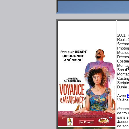
2001, 
Réalisé
Scénari
Photog
Musiqu
Décors
Costum
Montag
Son d'
Montag
Castin
Script
Durée 
Avec
E
Valéri
Résum
de tro
sans s
Jacquel
de son 