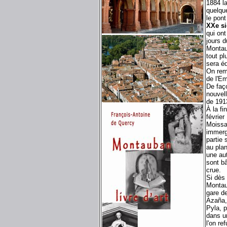
1884 la
quelqu
le pont
XXe si
qui on
jours d
Montau
tout p
sera éd
On rem
de l'Em
De faço
nouvel
de 191
À la fi
février
Moissa
immerg
partie 
au pla
une au
sont bâ
crue.
Si dès
Montaub
gare d
Azaña,
Pyla, 
dans u
l'on re