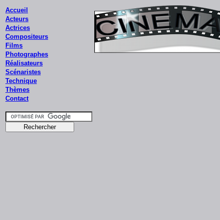
Accueil
Acteurs
Actrices
Compositeurs
Films
Photographes
Réalisateurs
Scénaristes
Technique
Thèmes
Contact