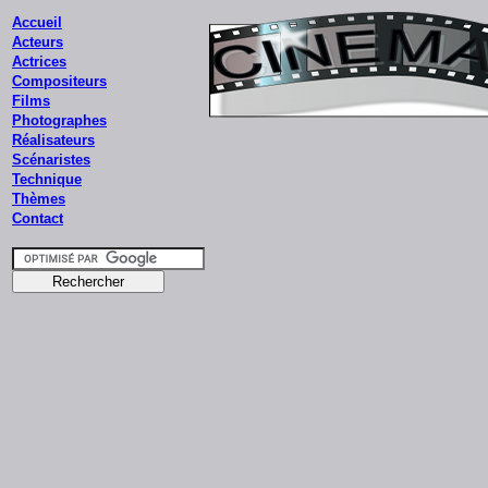
Accueil
Acteurs
Actrices
Compositeurs
Films
Photographes
Réalisateurs
Scénaristes
Technique
Thèmes
Contact