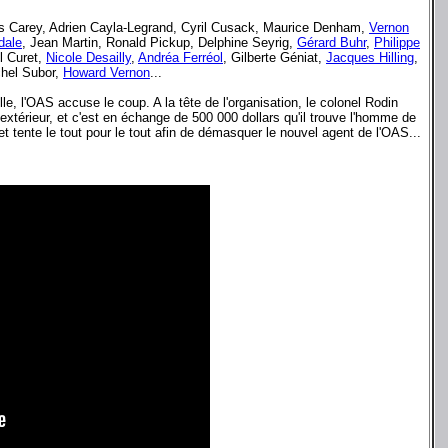
nis Carey, Adrien Cayla-Legrand, Cyril Cusack, Maurice Denham,
Vernon
dale
, Jean Martin, Ronald Pickup, Delphine Seyrig,
Gérard Buhr
,
Philippe
l Curet,
Nicole Desailly
,
Andréa Ferréol
, Gilberte Géniat,
Jacques Hilling
,
chel Subor,
Howard Vernon
...
e, l'OAS accuse le coup. A la tête de l'organisation, le colonel Rodin
extérieur, et c'est en échange de 500 000 dollars qu'il trouve l'homme de
et tente le tout pour le tout afin de démasquer le nouvel agent de l'OAS...