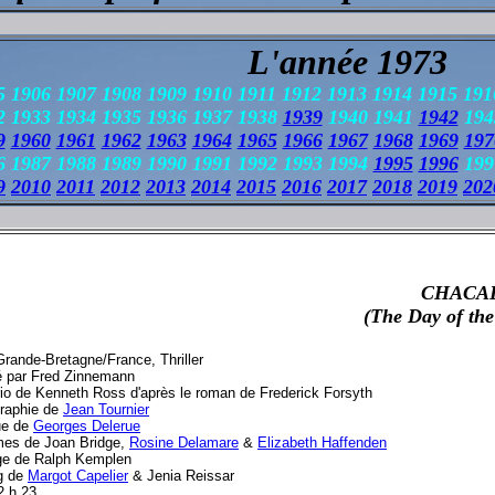
L'année 1973
5 1906 1907 1908 1909 1910 1911 1912 1913 1914 1915 191
2 1933 1934 1935 1936 1937 1938
1939
1940 1941
1942
194
9
1960
1961
1962
1963
1964
1965
1966
1967
1968
1969
197
 1987 1988 1989 1990 1991 1992 1993 1994
1995
1996
19
9
2010
2011
2012
2013
2014
2015
2016
2017
2018
2019
202
CHACA
(The Day of the
Grande-Bretagne/France, Thriller
é par Fred Zinnemann
io de Kenneth Ross d'après le roman de Frederick Forsyth
raphie de
Jean Tournier
ue de
Georges Delerue
es de Joan Bridge,
Rosine Delamare
&
Elizabeth Haffenden
e de Ralph Kemplen
g de
Margot Capelier
& Jenia Reissar
2 h 23