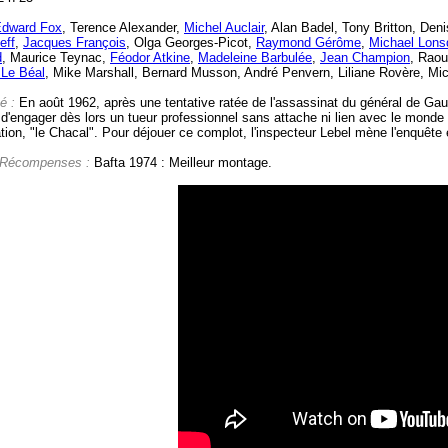
dward Fox
, Terence Alexander,
Michel Auclair
, Alan Badel, Tony Britton, De
eff
,
Jacques François
, Olga Georges-Picot,
Raymond Gérôme
,
Michael Lons
d
, Maurice Teynac,
Féodor Atkine
,
Madeleine Barbulée
,
Jean Champion
, Raou
 Le Béal
, Mike Marshall, Bernard Musson, André Penvern, Liliane Rovère, Mi
é :
En août 1962, après une tentative ratée de l'assassinat du général de Gaull
d'engager dès lors un tueur professionnel sans attache ni lien avec le monde 
ation, "le Chacal". Pour déjouer ce complot, l'inspecteur Lebel mène l'enquête 
 Récompenses :
Bafta 1974 : Meilleur montage.