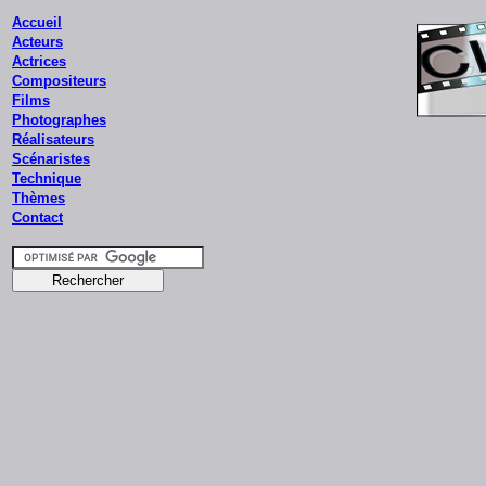
Accueil
Acteurs
Actrices
Compositeurs
Films
Photographes
Réalisateurs
Scénaristes
Technique
Thèmes
Contact