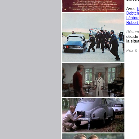
Avec
E
Dobtch
Léotar
Robert
Résum
décide 
la situ
Prix &