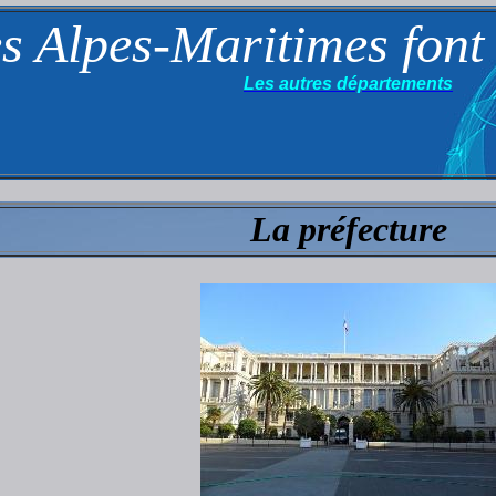
s Alpes-Maritimes font
Les autres départements
La préfecture