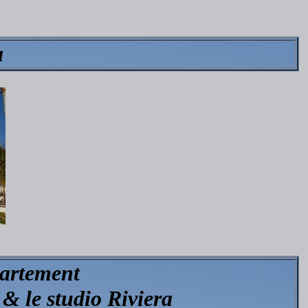
a
partement
& le studio Riviera