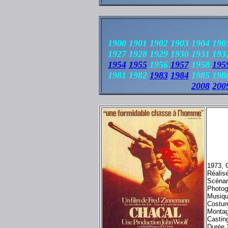
1900 1901 1902 1903 1904 190
1927 1928 1929 1930 1931 193
1954
1955
1956
1957
1958
195
1981 1982
1983
1984
1985 1986
2008
200
1973, 
Réalis
Scénar
Photog
Musiq
Costum
Montag
Castin
Durée 