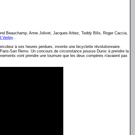
ond Beauchamp, Anne Jolivet, Jacques Arbez, Teddy Bilis, Roger Caccia,
d Verley
...
icoleur à ses heures perdues, invente une bicyclette révolutionnaire.
ste Paris-San Remo. Un concours de circonstance pousse Duroc à prendre la
 évènements vont prendre une tournure que les deux compères n'avaient pas