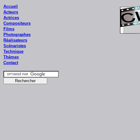
Accueil
Acteurs
Actrices
Compositeurs
Films
Photographes
Réalisateurs
Scénaristes
Technique
Thèmes
Contact