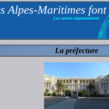
s Alpes-Maritimes font
Les autres départements
La préfecture