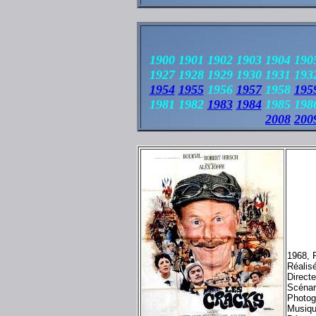
1900 1901 1902 1903 1904 190
1927 1928 1929 1930 1931 193
1954
1955
1956
1957
1958
195
1981 1982
1983
1984
1985 1986
2008
200
1968, 
Réalisé
Directe
Scénari
Photog
Musiq