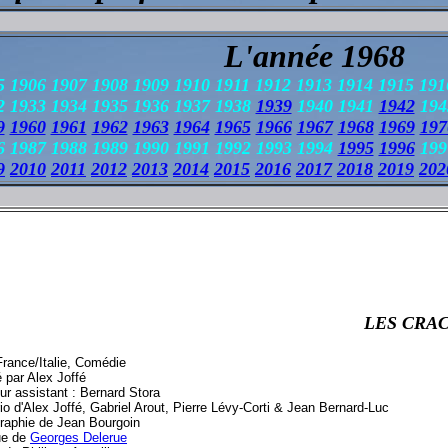
L'année 1968
5 1906 1907 1908 1909 1910 1911 1912 1913 1914 1915 191
2 1933 1934 1935 1936 1937 1938
1939
1940 1941
1942
194
9
1960
1961
1962
1963
1964
1965
1966
1967
1968
1969
197
 1987 1988 1989 1990 1991 1992 1993 1994
1995
1996
19
9
2010
2011
2012
2013
2014
2015
2016
2017
2018
2019
202
LES CRA
France/Italie, Comédie
 par Alex Joffé
ur assistant : Bernard Stora
o d'Alex Joffé, Gabriel Arout, Pierre Lévy-Corti & Jean Bernard-Luc
raphie de Jean Bourgoin
ue de
Georges Delerue