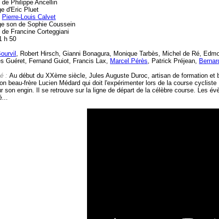
de Philippe Ancellin
e d'Eric Pluet
e
Pierre-Louis Calvet
e son de Sophie Coussein
e de Francine Corteggiani
1 h 50
ourvil
, Robert Hirsch, Gianni Bonagura, Monique Tarbès, Michel de Ré, Edm
s Guéret, Fernand Guiot, Francis Lax,
Marcel Pérès
, Patrick Préjean,
Bernar
é :
Au début du XXème siècle, Jules Auguste Duroc, artisan de formation et br
son beau-frère Lucien Médard qui doit l'expérimenter lors de la course cycli
ur son engin. Il se retrouve sur la ligne de départ de la célèbre course. Les
...