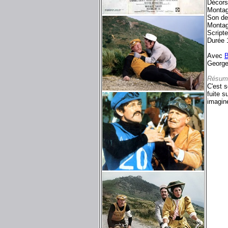
Décors 
Montag
Son d
Montag
Script
Durée 
Avec
B
George
Résum
C'est 
fuite s
imaginé