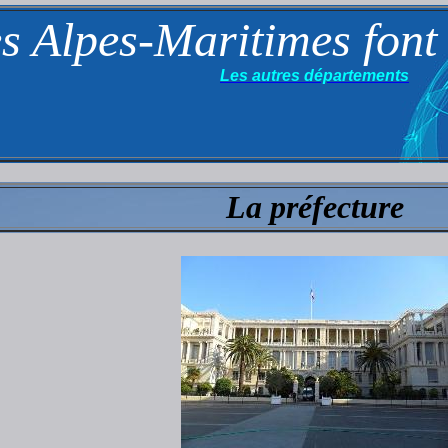
s Alpes-Maritimes font
Les autres départements
La préfecture