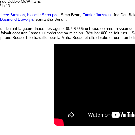
g de Debbie McWilliams
2 h 10
ierce Brosnan
,
Isabelle Scorupco
, Sean Bean,
Famke Janssen
, Joe Don Ba
Desmond Llewelyn
, Samantha Bond...
é :
Durant la guerre froide, les agents 007 & 006 ont reçu comme mission de
faisait capturer, James lui exécutait sa mission. Résultat 006 se fait tuer..
, une Russe. Elle travaille pour la Mafia Russe et elle dérobe et oui... un hél