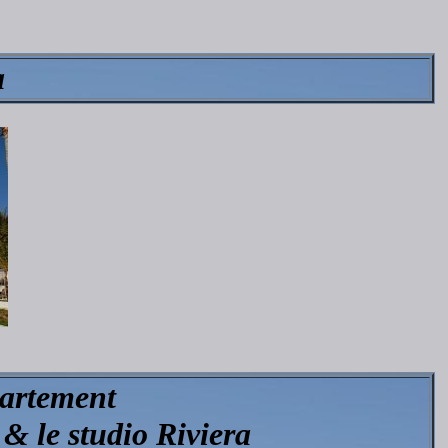
a
partement
& le studio Riviera