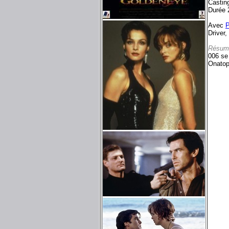
Castin
Durée 
Avec
P
Driver,
Résum
006 se 
Onatopp