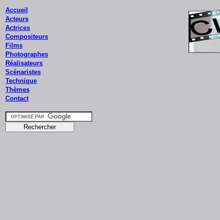
Accueil
Acteurs
Actrices
Compositeurs
Films
Photographes
Réalisateurs
Scénaristes
Technique
Thèmes
Contact