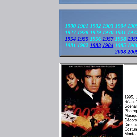
1900 1901 1902 1903 1904 190
1927 1928 1929 1930 1931 193
1954
1955
1956
1957
1958
195
1981 1982
1983
1984
1985 1986
2008
200
1995, 
Réalis
Scénar
Photog
Musiqu
Décor
Direct
Costu
Montag