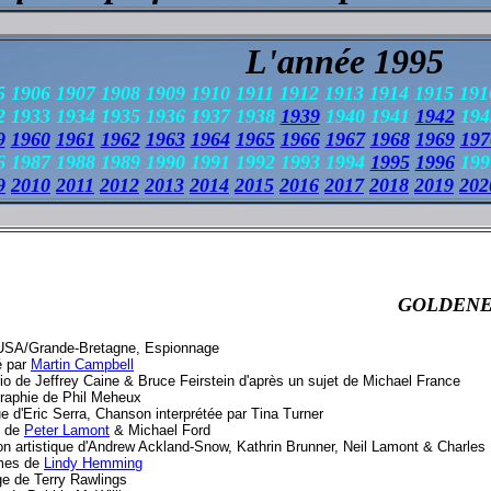
L'année 1995
5 1906 1907 1908 1909 1910 1911 1912 1913 1914 1915 191
2 1933 1934 1935 1936 1937 1938
1939
1940 1941
1942
194
9
1960
1961
1962
1963
1964
1965
1966
1967
1968
1969
197
 1987 1988 1989 1990 1991 1992 1993 1994
1995
1996
19
9
2010
2011
2012
2013
2014
2015
2016
2017
2018
2019
202
GOLDEN
USA/Grande-Bretagne, Espionnage
é par
Martin Campbell
io de Jeffrey Caine & Bruce Feirstein d'après un sujet de Michael France
raphie de Phil Meheux
e d'Eric Serra, Chanson interprétée par Tina Turner
s de
Peter Lamont
& Michael Ford
ion artistique d'Andrew Ackland-Snow, Kathrin Brunner, Neil Lamont & Charles
mes de
Lindy Hemming
e de Terry Rawlings