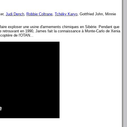
ker,
Judi Dench
,
Robbie Coltrane
,
Tchéky Karyo
, Gottfried John, Minnie
 faire exploser une usine d'armements chimiques en Sibérie. Pendant que
. Se retrouvant en 1990, James fait la connaissance à Monte-Carlo de Xenia
icoptère de l'OTAN...