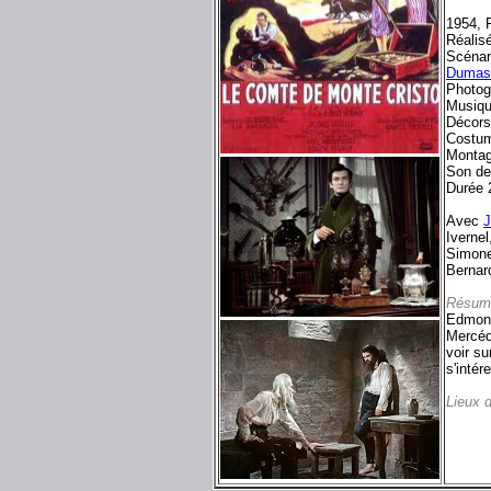
1954, F
Réalis
Scénar
Dumas
Photogr
Musiqu
Décor
Costum
Montag
Son de
Durée 
Avec
J
Ivernel
Simone
Berna
Résum
Edmond 
Mercédè
voir su
s'intér
Lieux 