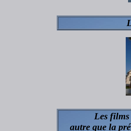
L
Les films
autre que la pr