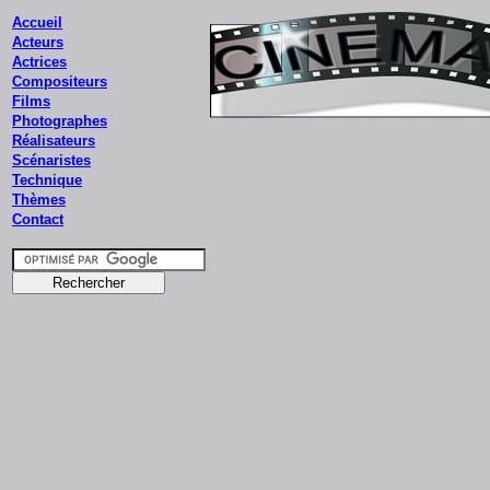
Accueil
Acteurs
Actrices
Compositeurs
Films
Photographes
Réalisateurs
Scénaristes
Technique
Thèmes
Contact