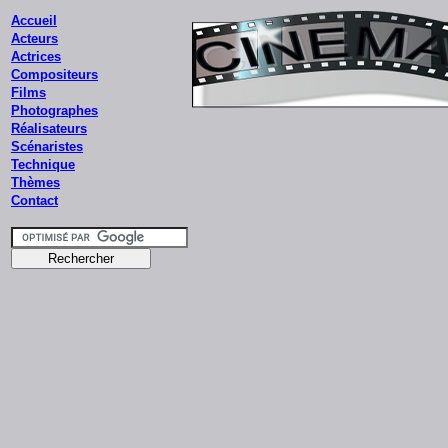
Accueil
Acteurs
Actrices
Compositeurs
Films
Photographes
Réalisateurs
Scénaristes
Technique
Thèmes
Contact