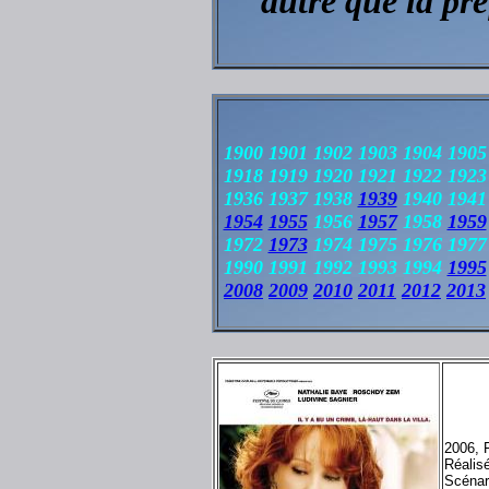
autre que la pr
1900 1901 1902 1903 1904 1905
1918 1919 1920 1921 1922 1923
1936 1937 1938
1939
1940 194
1954
1955
1956
1957
1958
1959
1972
1973
1974 1975 1976 197
1990 1991 1992 1993 1994
1995
2008
2009
2010
2011
2012
2013
2006, 
Réalis
Scénar