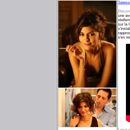
Spiess
Résum
une av
réellem
sur la 
s'inst
rapproc
s'en re
Lieux 