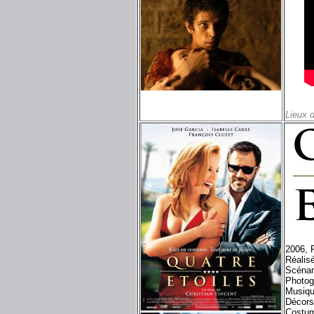
Lieux 
2006, 
Réalisé
Scénar
Photog
Musiqu
Décors
Costum