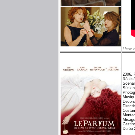
Lieux 
2006, 
Réalis
Scénar
Süskin
Photog
Musiqu
Décors
Directi
Costum
Montag
Mixage
Castin
Durée 