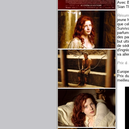
Avec 
Sian T
Résum
jeune 
que ce
Surviv
parfume
des pa
but ult
de séd
d'ingré
va alle
Prix &
Europe
Prix du
meilleu