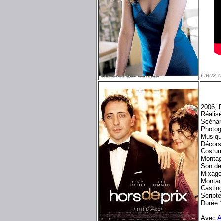
Lieux 
2006, 
Réalisé
Scénari
Photog
Musiqu
Décors
Costum
Montag
Son de
Mixage
Montag
Casting
Script
Durée 
Avec
A