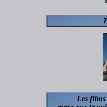
L
Les films