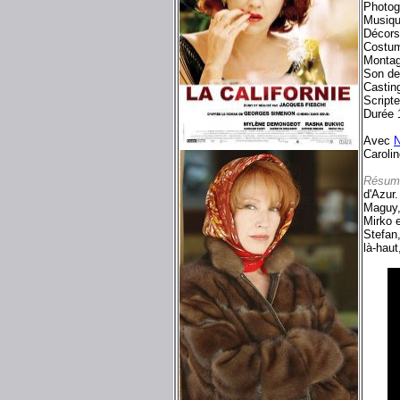
Photog
Musiqu
Décors 
Costu
Monta
Son d
Castin
Script
Durée 
Avec
N
Carolin
Résum
d'Azur.
Maguy,
Mirko e
Stefan,
là-haut