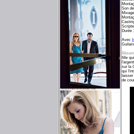
Monta
Son de
Mixag
Montag
Castin
Script
Durée 
Avec
I
Guilai
Résum
fille q
l'argen
sur la 
qui l'i
laisser
de cour