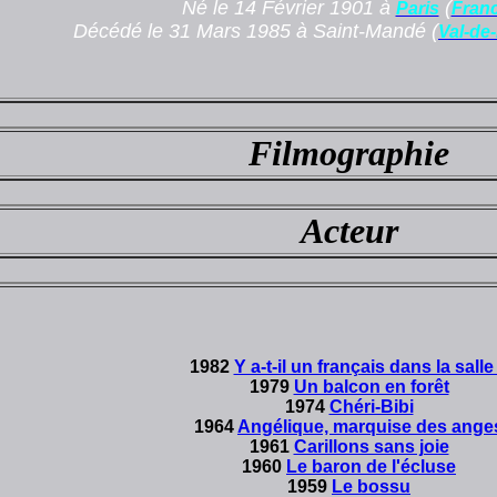
Né le 14 Février 1901 à
(
Paris
Fran
Décédé le 31 Mars 1985 à Saint-Mandé (
Val-de
Filmographie
Acteur
1982
Y a-t-il un français dans la salle
1979
Un balcon en forêt
1974
Chéri-Bibi
1964
Angélique, marquise des ange
1961
Carillons sans joie
1960
Le baron de l'écluse
1959
Le bossu