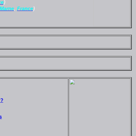
)
ce
,
)
-Marne
France
 ?
s