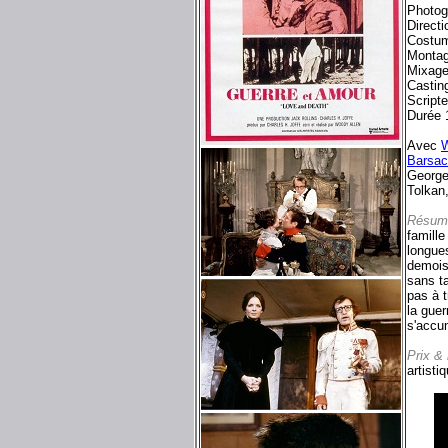
Photog
Directi
Costum
Montag
Mixage
Castin
Scripte
Durée 
Avec
W
Barsa
George
Tolkan
Résum
famille
longue
demoise
sans t
pas à 
la guer
s'accu
Prix &
artisti