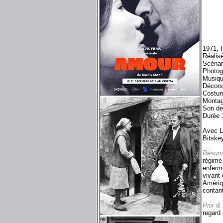
1971, 
Réalis
Scénar
Photog
Musiqu
Décors
Costum
Montag
Son de
Durée 
Avec L
Bitske
Résum
régime 
enfermé
vivant 
Amériqu
contant
Prix &
regard