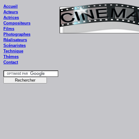
Accueil
Acteurs
Actrices
Compositeurs
Films
Photographes
Réalisateurs
Scénaristes
Technique
Thèmes
Contact