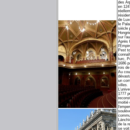
des Árp
en 1247
réellem
résiden
de Luxe
le Pala
siècle 
Hongri
sur l'a
Après 
l'Empi
Pest t
connaî
turc, P
1686 p
rois de
Au cou
dévasta
un comm
villes.
L’univ
1777 pu
recons
moitié 
l'emper
soulève
commun
Lánchíd
de la r
se voit