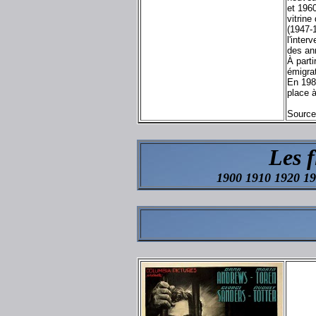
et 1960
vitrin
(1947-1
l'inter
des an
À part
émigra
En 198
place 
Source
Les 
1900 1910 1920 1