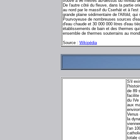
trouve à 96 mètres au-dessus du niveau de
De l'autre côté du fleuve, dans la partie ori
au nord par le massif du Cserhát et à l'est 
grande plaine sédimentaire de l'Alföld, qui
Pourvoyeuse de nombreuses sources d'eau 
d'eau chaude et 30 000 000 litres d'eau tiè
établissements de bain et des thermes qui o
ensemble de thermes souterrains au mond
Source :
Wikipédia
S'il ex
l'hist
de 89 
facilit
du IVe 
aux ma
environ
Venus d
la dyna
viennen
l'an 10
cathol
totale 