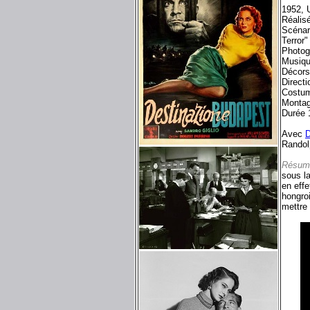
1952, U
Réalisé
Scénari
Terror"
Photog
Musiqu
Décors
Direct
Costum
Montag
Durée 
Avec
D
Randol
Résum
sous l
en effe
hongro
mettre 