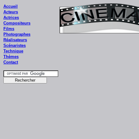
Accueil
Acteurs
Actrices
Compositeurs
Films
Photographes
Réalisateurs
Scénaristes
Technique
Thèmes
Contact