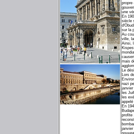
propre 
gouver
une vé
En 190
siècle 
d'Óbuda
sur la 
Au cou
ville, 
Ainsi, 
Kispes
mondial
causent
mais dé
agglom
Le dési
Lors d
Enviro
nazi p
janvier
les Jui
les exé
appelé
En 194
Budape
profite
reconst
bombar
janvier
nouvea