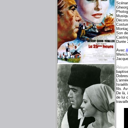
Scénar
Gheorg
Photog
Musiq
Décors
Costu
Monta
Son de
Castin
Durée 
Avec
A
Werich
Jacque
Résum
baptise
Dobres
L'anné
Israél
fils. A
De là, 
de lui 
travaill