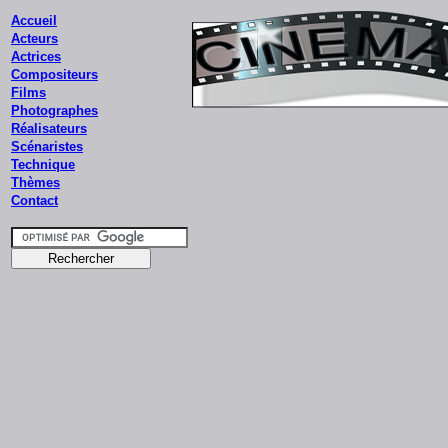
Accueil
Acteurs
Actrices
Compositeurs
Films
Photographes
Réalisateurs
Scénaristes
Technique
Thèmes
Contact