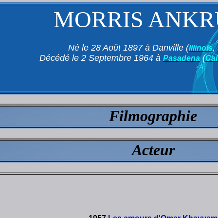
MORRIS ANK
Né le 28 Août 1897 à Danville (
,
Illinois
Décédé le 2 Septembre 1964 à
(
Pasadena
Cal
Filmographie
Acteur