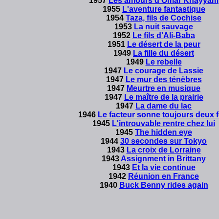
1957
Les amours d'Omar Khayyam
1955
L'aventure fantastique
1954
Taza, fils de Cochise
1953
La nuit sauvage
1952
Le fils d'Ali-Baba
1951
Le désert de la peur
1949
La fille du désert
1949
Le rebelle
1947
Le courage de Lassie
1947
Le mur des ténèbres
1947
Meurtre en musique
1947
Le maître de la prairie
1947
La dame du lac
1946
Le facteur sonne toujours deux f
1945
L'introuvable rentre chez lui
1945
The hidden eye
1944
30 secondes sur Tokyo
1943
La croix de Lorraine
1943
Assignment in Brittany
1943
Et la vie continue
1942
Réunion en France
1940
Buck Benny rides again