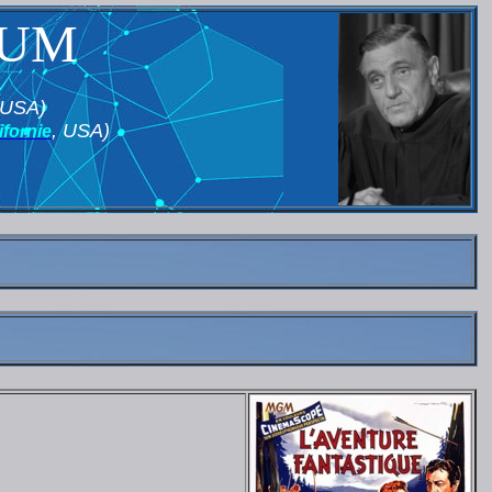
RUM
 USA)
, USA)
ifornie