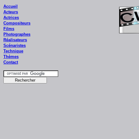
Accueil
Acteurs
Actrices
Compositeurs
Films
Photographes
Réalisateurs
Scénaristes
Technique
Thèmes
Contact