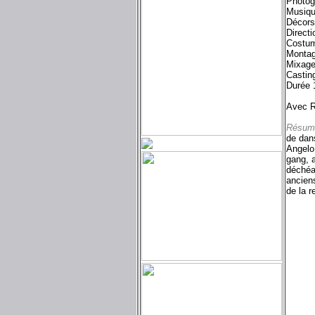
Photog
Musiqu
Décors
Directi
Costum
Montag
Mixage
Castin
Durée 
Avec Ro
Résum
de dans
Angelo,
gang, 
déchéan
anciens
de la r