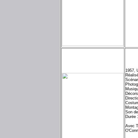
1957, 
Réalisé
Scénari
Photog
Musiqu
Décors
Directi
Costum
Montag
Son de
Durée 
Avec T
O'Conn