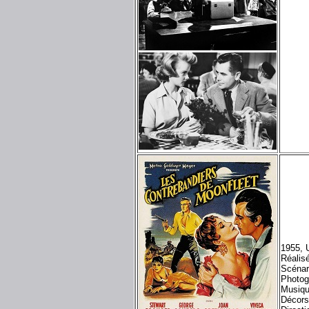
1955, 
Réalis
Scénar
Photog
Musiq
Décors