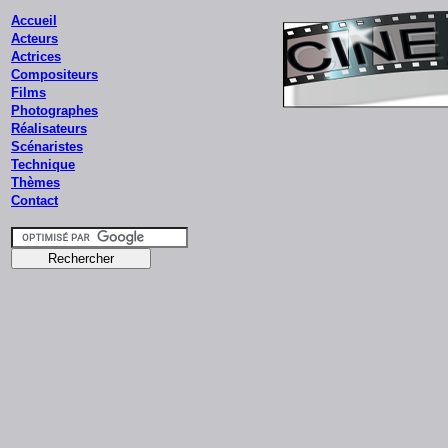
Accueil
Acteurs
Actrices
Compositeurs
Films
Photographes
Réalisateurs
Scénaristes
Technique
Thèmes
Contact