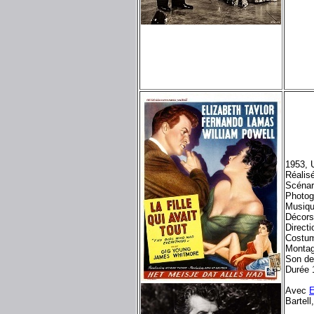
1953, 
Réalis
Scénar
Photog
Musiqu
Décors
Directi
Costum
Montag
Son d
Durée 
Avec
E
Bartell