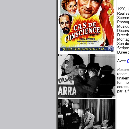
1950, 
Réalis
Scénar
Photog
Musiq
Décors
Direct
Montag
Son de
Script
Durée 
Avec
C
Résum
renom,
finalem
femme 
adressé
par la 