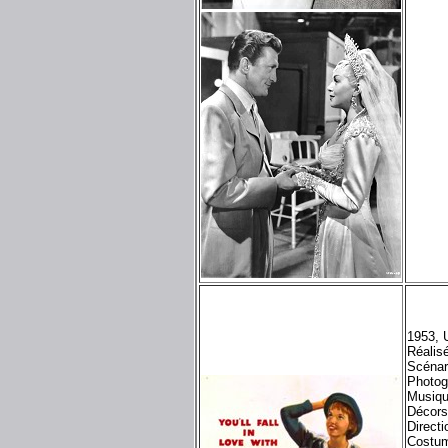
1953, 
Réalis
Scénar
Photog
Musiqu
Décors
Directi
Costum