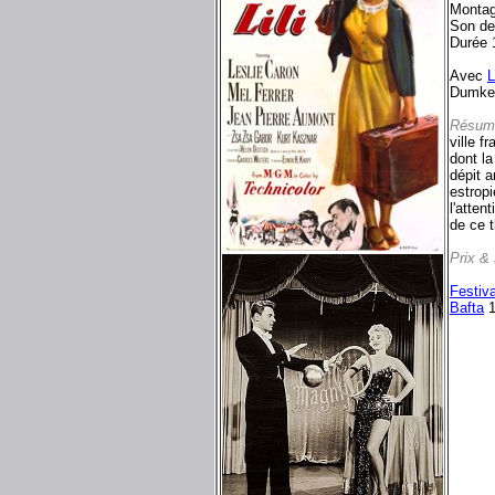
Montag
Son d
Durée 
Avec
L
Dumke.
Résum
ville f
dont l
dépit a
estropi
l'atten
de ce t
Prix &
Festiv
Bafta
1