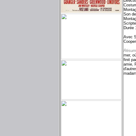
Directi
Costum
Montag
Son de
Montag
Script
Durée 
Avec S
Cooper
Résum
mer, où
finit p
amie, F
d'autre
madame