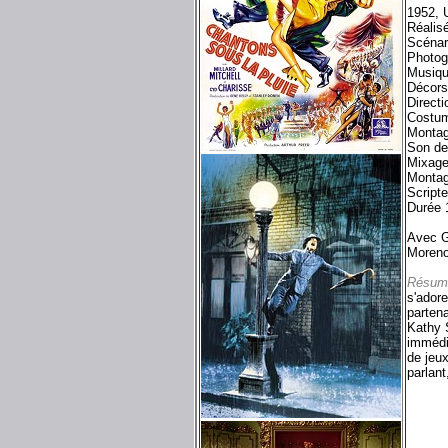
1952, 
Réalis
Scénar
Photog
Musiqu
Décors
Directi
Costum
Montag
Son de
Mixage
Montag
Script
Durée 
Avec G
Moreno
Résum
s'adore
parten
Kathy 
immédia
de jeux
parlant