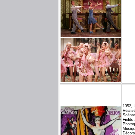
1952, 
Réalis
Scénar
Fields
Photog
Musiqu
Décors