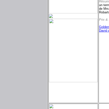
Résum
un term
de Mrs 
Robarts
Prix &
Golden
David d