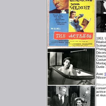
1953, 
Réalis
Scénar
Photog
Décors
Directi
Costum
Montag
Durée 
Avec
S
Nilsso
Résum
conserv
actrice
et réus