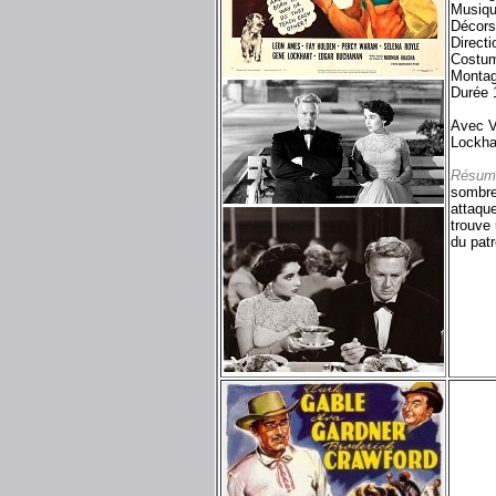
Musiqu
Décors
Direct
Costum
Montag
Durée 
Avec 
Lockha
Résum
sombre 
attaqu
trouve 
du patr