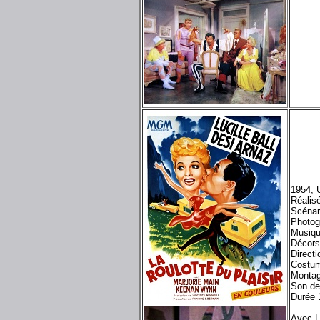
1954, 
Réalisé
Scénar
Photog
Musiqu
Décors
Direct
Costum
Montag
Son de
Durée 
Avec L