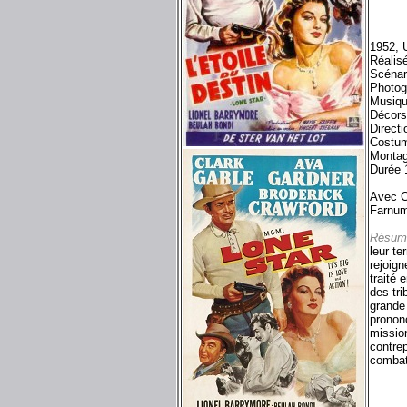
1952, 
Réalis
Scénar
Photog
Musiqu
Décors
Directi
Costum
Montag
Durée 
Avec C
Farnu
Résum
leur te
rejoign
traité 
des tri
grande
pronon
mission
contrep
combat