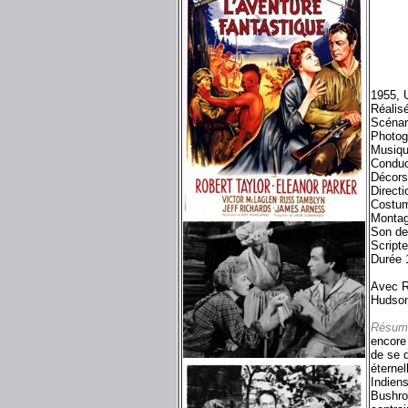
1955, 
Réalis
Scénar
Photog
Musiqu
Conduc
Décors
Directi
Costum
Montag
Son de
Scripte
Durée 
Avec R
Hudson
Résum
encore 
de se d
éternel
Indiens
Bushrod