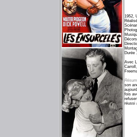
1952, 
Réalisé
Scénar
Photog
Musiqu
Décors
Directi
Montag
Durée 
Avec L
Carroll
Freema
Résum
son anc
aujourd
fois av
refusen
réussi 