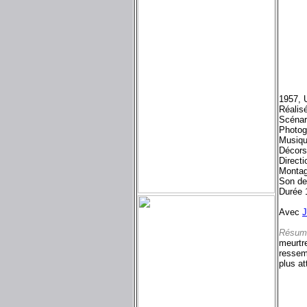
1957, 
Réalis
Scénar
Photog
Musiqu
Décors
Directi
Montag
Son de
Durée 
Avec
J
Résum
meurtre
ressem
plus at