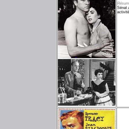
Résum
Sénat 
activit