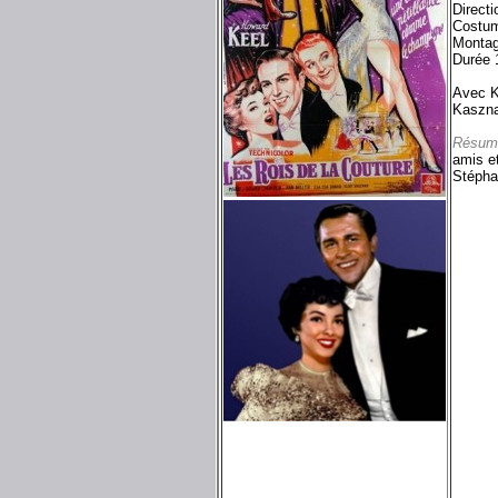
Directi
Costum
Montag
Durée 
Avec K
Kasznar
Résum
amis e
Stéphan