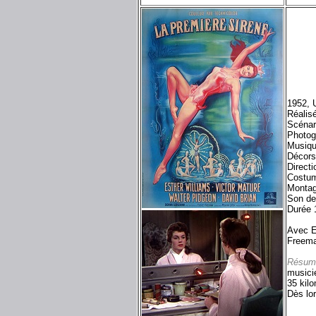
1952, 
Réalis
Scénar
Photog
Musiqu
Décors
Directi
Costum
Montag
Son de
Durée 
Avec E
Freema
Résum
musicie
35 kilo
Dès lor