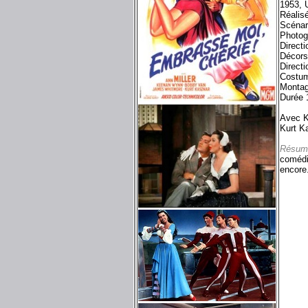
1953, 
Réalis
Scénar
Photog
Directi
Décors
Directi
Costum
Monta
Durée 
Avec K
Kurt Ka
Résum
comédi
encore.