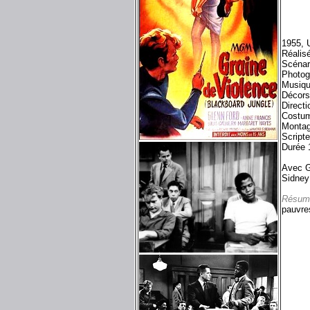
1955, 
Réalis
Scénar
Photog
Musiqu
Décors
Directi
Costum
Montag
Script
Durée 
Avec G
Sidney
Résum
pauvres