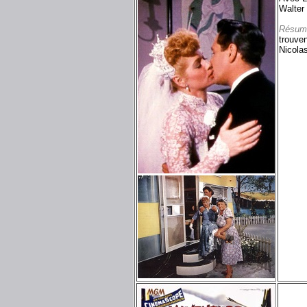
Walter 
Résum
trouven
Nicola