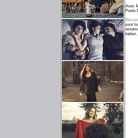
Avec M
Paolo 
Résum
sont tr
remémo
italien.