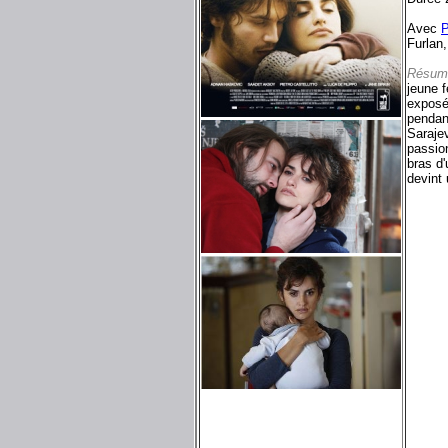
Avec
P
Furlan,
Résum
jeune 
exposé
pendan
Saraje
passio
bras d
devint 