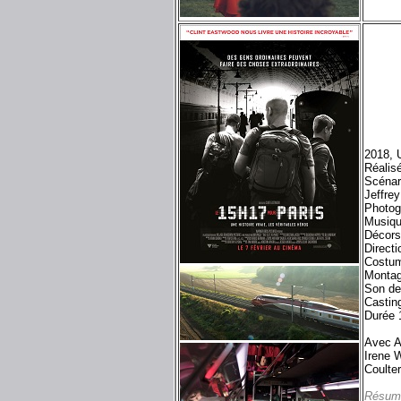
2018, 
Réalis
Scénar
Jeffrey
Photog
Musiqu
Décors
Direct
Costum
Montag
Son de
Castin
Durée 
Avec A
Irene 
Coulter
Résum