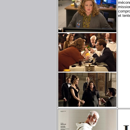
méconnu
mission
compro
et tent