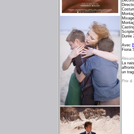
Décors
Directi
Costum
Montag
Mixage
Montag
Castin
Script
Durée 
Avec
B
Fiona S
Résum
La nais
affront
un trag
Prix &