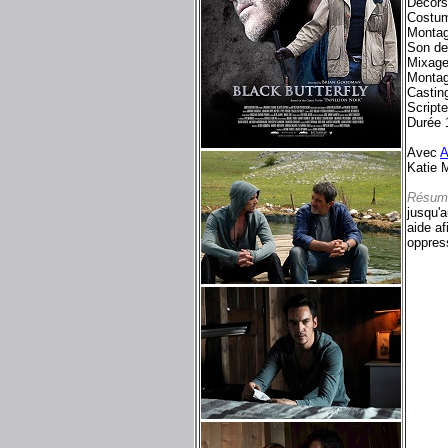
Décors
Costum
Montag
Son de
Mixage
Montag
Castin
Scripte
Durée 
Avec
A
Katie M
Résum
jusqu'a
aide af
oppres