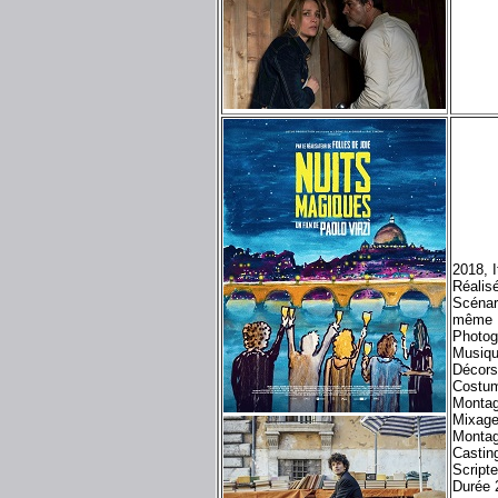
2018, 
Réalisé
Scénari
même
Photog
Musiqu
Décors
Costum
Montag
Mixage
Montag
Castin
Scripte
Durée 