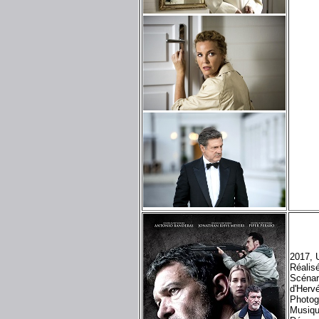
2017, U
Réalis
Scénari
d'Herv
Photog
Musiqu