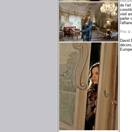
Résum
de l'ar
consti
vieil a
parler 
l'affai
Prix &
David D
décors
Europe