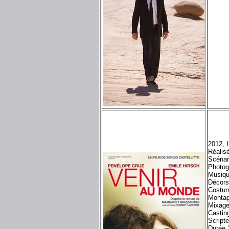
2012, 
Réalisé
Scénar
Photogr
Musiqu
Décors
Costum
Montag
Mixage
Castin
Script
Durée 