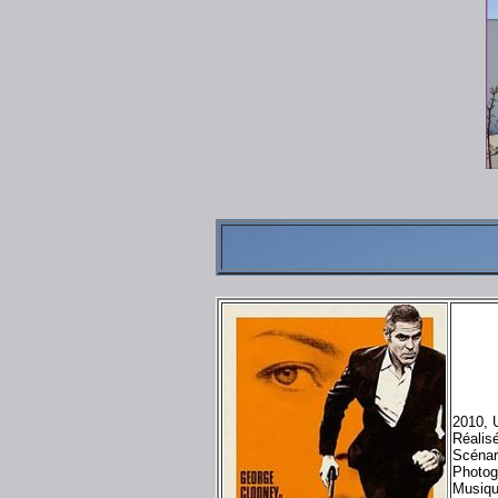
2010, 
Réalisé
Scénar
Photog
Musiqu