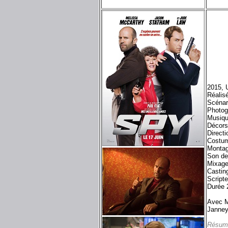
2015, 
Réalis
Scénar
Photog
Musiqu
Décors
Directi
Costum
Montag
Son de
Mixage
Castin
Scripte
Durée 
Avec M
Janney
Résum