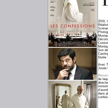
2016, I
Réalis
Scénar
Photog
Musiqu
Décors
Costum
Montag
Son de
Castin
Durée 
Avec T
Josée 
Résum
de laqu
directe
ministr
d’austé
dans pl
confess