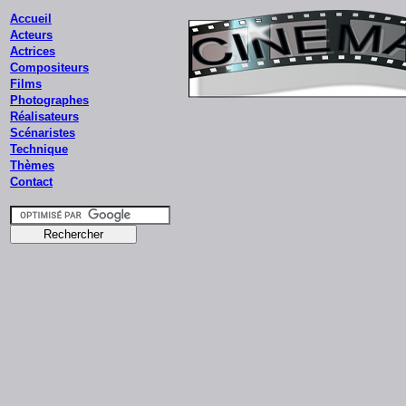
Accueil
Acteurs
Actrices
Compositeurs
Films
Photographes
Réalisateurs
Scénaristes
Technique
Thèmes
Contact