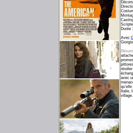
Décors
Direct
Costum
Montag
Castin
Script
Durée 
Avec
G
Giorgio
Résum
attache
promess
pittore
révéle
échangé
avec un
menace
qu’elle
Italie,
village.