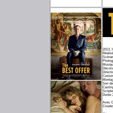
2013, I
Réalis
Scénar
Photog
Musiqu
Décors
Direct
Costum
Montag
Son de 
Castin
Scripte
Durée 
Avec G
Crowle