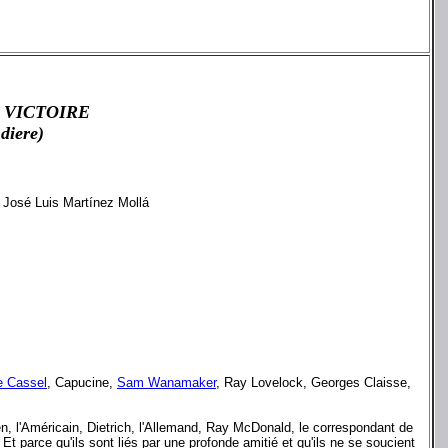
 VICTOIRE
diere)
& José Luis Martínez Mollá
e Cassel
, Capucine,
Sam Wanamaker
, Ray Lovelock, Georges Claisse,
sen, l'Américain, Dietrich, l'Allemand, Ray McDonald, le correspondant de
 Et parce qu'ils sont liés par une profonde amitié et qu'ils ne se soucient