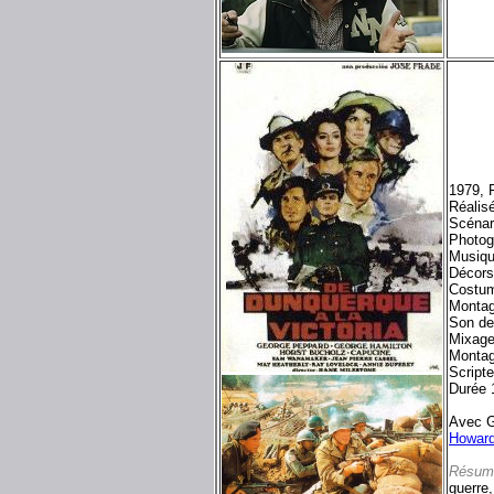
1979, 
Réalis
Scénari
Photog
Musiqu
Décors
Costum
Montag
Son d
Mixage
Montag
Script
Durée 
Avec G
Howard
Résum
guerre,