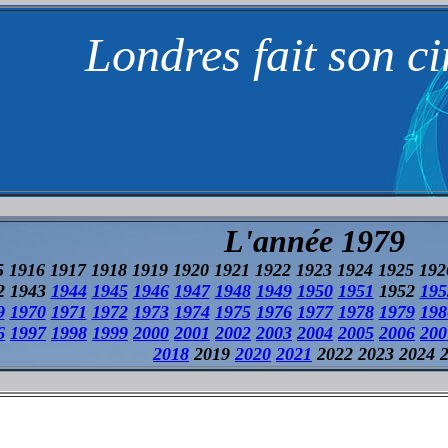
Londres fait son c
L'année 1979
5 1916 1917 1918 1919 1920 1921 1922 1923 1924 1925 19
2 1943
1944
1945
1946
1947
1948
1949
1950
1951
1952
195
9
1970
1971
1972
1973
1974
1975
1976
1977
1978
1979
198
6
1997
1998
1999
2000
2001
2002
2003
2004
2005
2006
200
2018
2019
2020
2021
2022 2023 2024 