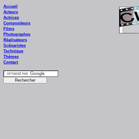
Accueil
Acteurs
Actrices
Compositeurs
Films
Photographes
Réalisateurs
Scénaristes
Technique
Thèmes
Contact