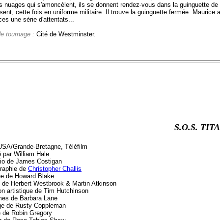
 nuages qui s'amoncèlent, ils se donnent rendez-vous dans la guinguette de Ma
sent, cette fois en uniforme militaire. Il trouve la guinguette fermée. Mauri
es une série d'attentats...
de tournage :
Cité de Westminster.
S.O.S. TIT
USA/Grande-Bretagne, Téléfilm
é par William Hale
io de James Costigan
raphie de
Christopher Challis
e de Howard Blake
 de Herbert Westbrook & Martin Atkinson
on artistique de Tim Hutchinson
es de Barbara Lane
e de Rusty Coppleman
 de Robin Gregory