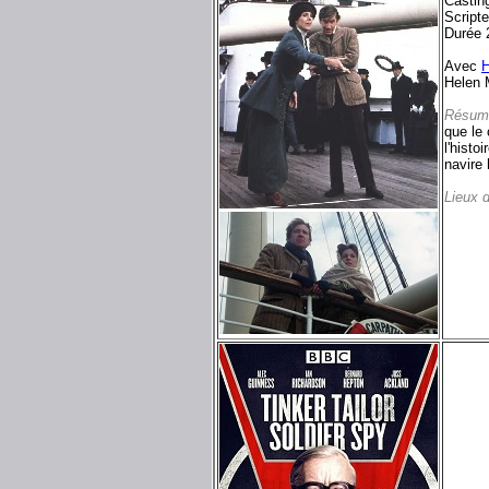
Castin
Script
Durée 
Avec
H
Helen 
Résum
que le
l'histo
navire 
Lieux 