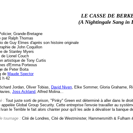
LE CASSE DE BERK
(A Nightingale Sang in 
Policier, Grande-Bretagne
é par Ralph Thomas
io de Guy Elmes d'après son histoire originale
raphie de John Coquillon
e de Stanley Myers
 de Lionel Couch
on artistique de Tony Curtis
mes d'Emma Porteous
e de Peter Boita
g de
Maude Spector
1 h 42
ichard Jordan, Oliver Tobias,
David Niven
, Elke Sommer, Gloria Grahame, Ric
avies,
Joss Ackland
, Alfred Molina...
é :
Tout juste sorti de prison, "Pinky" Green est déterminé à aller dans le droi
 appelée Global Group Security. Cette entreprise l'envoie travailler au systèm
 Ivan le Terrible le fait alors chanter pour qu'il les aide à dévaliser la banque 
de tournage :
Cité de Londres, Cité de Westminster, Hammersmith & Fulham 