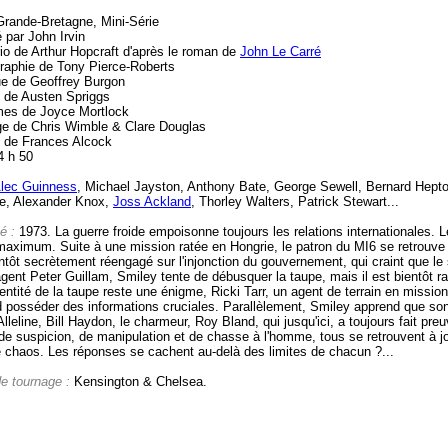
Grande-Bretagne, Mini-Série
 par John Irvin
io de Arthur Hopcraft d'après le roman de
John Le Carré
raphie de Tony Pierce-Roberts
e de Geoffrey Burgon
 de Austen Spriggs
es de Joyce Mortlock
e de Chris Wimble & Clare Douglas
e de Frances Alcock
4 h 50
lec Guinness
, Michael Jayston, Anthony Bate, George Sewell, Bernard Hepto
ge, Alexander Knox,
Joss Ackland
, Thorley Walters, Patrick Stewart...
é :
1973. La guerre froide empoisonne toujours les relations internationales.
 maximum. Suite à une mission ratée en Hongrie, le patron du MI6 se retrouve 
ntôt secrètement réengagé sur l'injonction du gouvernement, qui craint que le s
gent Peter Guillam, Smiley tente de débusquer la taupe, mais il est bientôt r
dentité de la taupe reste une énigme, Ricki Tarr, un agent de terrain en missi
 posséder des informations cruciales. Parallèlement, Smiley apprend que son 
lleline, Bill Haydon, le charmeur, Roy Bland, qui jusqu'ici, a toujours fait p
de suspicion, de manipulation et de chasse à l'homme, tous se retrouvent à jou
e chaos. Les réponses se cachent au-delà des limites de chacun ?...
de tournage :
Kensington & Chelsea.