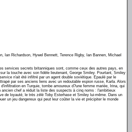
n, Ian Richardson, Hywel Bennett, Terence Rigby, Ian Bannen, Michael
 Les services secrets britanniques sont, comme ceux des autres pays, en
sur la touche avec son fidèle lieutenant, George Smiley. Pourtant, Smiley
ervice n'ait été infiltré par un agent double soviétique. Epaulé par le
attrapé par ses anciens liens avec un redoutable espion russe, Karla. Alors
on d'infiltration en Turquie, tombe amoureux d?une femme mariée, Irina, qui
ancien chef a réduit la liste des suspects à cinq noms : l'ambitieux
reuve de loyauté, le très zélé Toby Esterhase et Smiley lui-même. Dans un
er un jeu dangereux qui peut leur coûter la vie et précipiter le monde