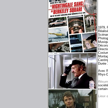
1979, 
Réalis
Scénar
Photog
Musiqu
Décors
Directi
Costu
Montag
Castin
Durée 
Avec R
Rhys-D
Résum
société
certain
Lieux 