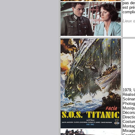
pas des
est pré
complic
Lieux 
1979, 
Réalis
Scénar
Photog
Musiqu
Décors
Directi
Costum
Montag
Mixage