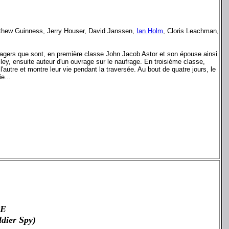
tthew Guinness, Jerry Houser, David Janssen,
Ian Holm
, Cloris Leachman,
assagers que sont, en première classe John Jacob Astor et son épouse ainsi
ey, ensuite auteur d'un ouvrage sur le naufrage. En troisième classe,
l'autre et montre leur vie pendant la traversée. Au bout de quatre jours, le
e...
PE
ldier Spy)