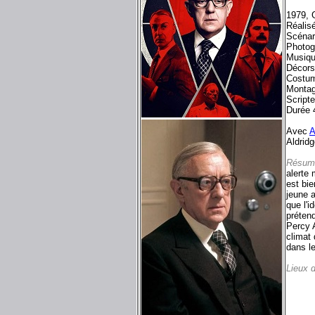
1979, 
Réalisé
Scénar
Photog
Musiqu
Décors
Costum
Montag
Script
Durée 
Avec
A
Aldrid
Résum
alerte
est bie
jeune a
que l'i
prétend
Percy A
climat 
dans l
Lieux 