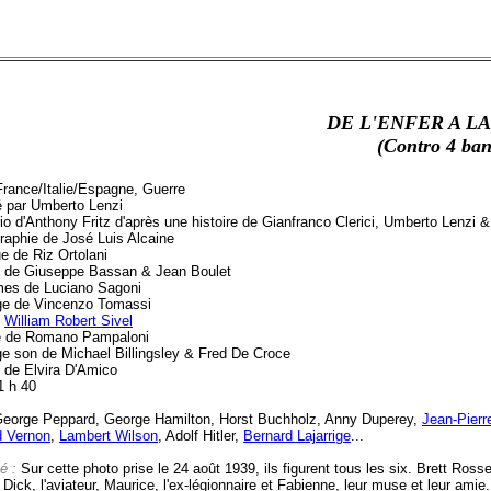
DE L'ENFER A LA
(Contro 4 ban
France/Italie/Espagne, Guerre
é par Umberto Lenzi
o d'Anthony Fritz d'après une histoire de Gianfranco Clerici, Umberto Lenzi 
raphie de José Luis Alcaine
e de Riz Ortolani
 de Giuseppe Bassan & Jean Boulet
es de Luciano Sagoni
e de Vincenzo Tomassi
e
William Robert Sivel
 de Romano Pampaloni
e son de Michael Billingsley & Fred De Croce
e de Elvira D'Amico
1 h 40
eorge Peppard, George Hamilton, Horst Buchholz, Anny Duperey,
Jean-Pierr
 Vernon
,
Lambert Wilson
, Adolf Hitler,
Bernard Lajarrige
...
é :
Sur cette photo prise le 24 août 1939, ils figurent tous les six. Brett Ros
 Dick, l'aviateur, Maurice, l'ex-légionnaire et Fabienne, leur muse et leur amie.