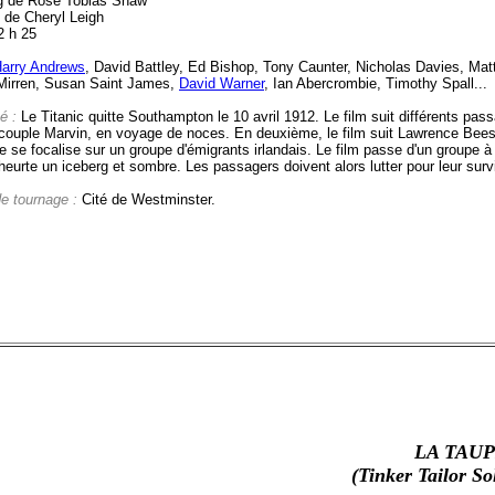
g de Rose Tobias Shaw
e de Cheryl Leigh
2 h 25
arry Andrews
, David Battley, Ed Bishop, Tony Caunter, Nicholas Davies, Ma
Mirren, Susan Saint James,
David Warner
, Ian Abercrombie, Timothy Spall...
é :
Le Titanic quitte Southampton le 10 avril 1912. Le film suit différents p
 couple Marvin, en voyage de noces. En deuxième, le film suit Lawrence Beesl
ire se focalise sur un groupe d'émigrants irlandais. Le film passe d'un groupe à 
heurte un iceberg et sombre. Les passagers doivent alors lutter pour leur survi
de tournage :
Cité de Westminster.
LA TAU
(Tinker Tailor So