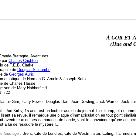
À COR ET À
(Hue and C
Grande-Bretagne, Aventures
é par
Charles Crichton
io de T.E.B. Clarke
raphie de
Douglas Slocombe
ue de
Georges Auric
ion artistique de Norman G. Arnold & Joseph Bato
e de Charles Hasse
e son de Mary Habberfield
1 h 22
lastair Sim, Harry Fowler, Douglas Barr, Joan Dowling, Jack Warner, Jack Lam
é :
Joe Kirby, 15 ans, est un lecteur assidu du journal The Trump, et notamme
 lisant sa revue, il remarque une plaque d'immatriculation en tout point similair
prit aventureux de ses camarades de bande, vont le convaincre qu'une associat
st à lui de résoudre le mystère !...
de tournage :
Brent, Cité de Londres, Cité de Westminster, Ealing, Hammers