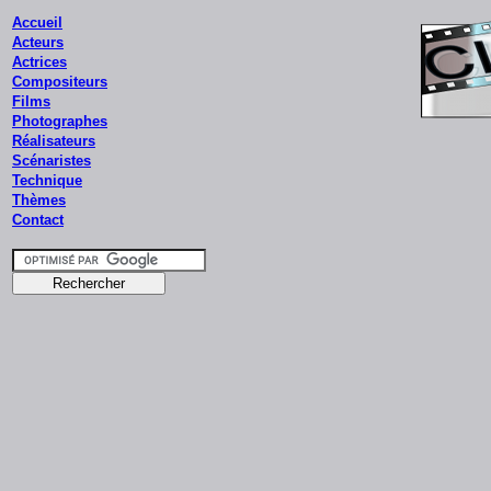
Accueil
Acteurs
Actrices
Compositeurs
Films
Photographes
Réalisateurs
Scénaristes
Technique
Thèmes
Contact