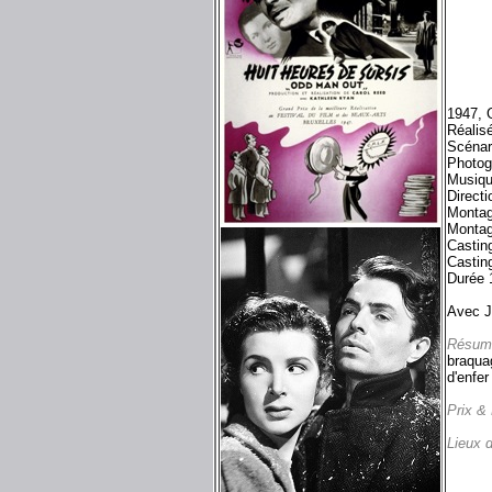
1947, 
Réalis
Scénar
Photog
Musiqu
Directi
Montag
Montag
Castin
Castin
Durée 
Avec J
Résum
braquag
d'enfer
Prix &
Lieux 