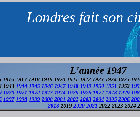
Londres fait son c
L'année 1947
5 1916 1917 1918 1919 1920 1921 1922 1923 1924 1925 19
2 1943
1944
1945
1946
1947
1948
1949
1950
1951
1952
195
9
1970
1971
1972
1973
1974
1975
1976
1977
1978
1979
198
6
1997
1998
1999
2000
2001
2002
2003
2004
2005
2006
200
2018
2019
2020
2021
2022 2023 2024 