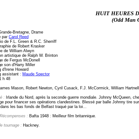
HUIT HEURES D
(Odd Man 
Grande-Bretagne, Drame
é par
Carol Reed
io de F.L. Green & R.C. Sherriff
raphie de Robert Krasker
e de William Alwyn
on artistique de Ralph W. Brinton
e de Fergus McDonell
e son d'Harry Miller
g d'Irene Howard
g assistant :
Maude Spector
1 h 48
ames Mason, Robert Newton, Cyril Cusack, F.J. McCormick, William Hartnel
é :
Irlande du Nord, après la seconde guerre mondiale. Johnny McQueen, chef 
e pour financer ses opérations clandestines. Blessé par balle Johnny tire sur
 dans les bas fonds de Belfast traqué par la loi...
 Récompenses :
Bafta 1948 : Meilleur film britannique.
de tournage :
Hackney.