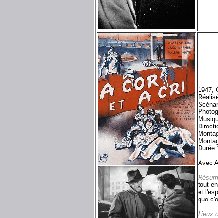
1947, 
Réalis
Scénar
Photog
Musiq
Direct
Montag
Montag
Durée 
Avec A
Résum
tout en
et l'es
que c'e
Lieux 