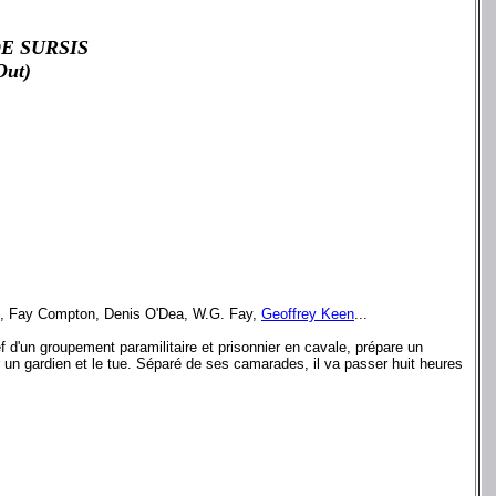
E SURSIS
Out)
l, Fay Compton, Denis O'Dea, W.G. Fay,
Geoffrey Keen
...
d'un groupement paramilitaire et prisonnier en cavale, prépare un
 un gardien et le tue. Séparé de ses camarades, il va passer huit heures