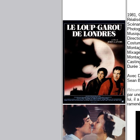
1981, 
Réalis
Scénar
Photog
Musiqu
Directi
Costum
Montag
Mixage
Montag
Castin
Durée 
Avec D
Sean B
Résum
par un
lui, il
ramené 