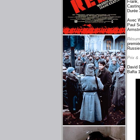
Frank,
Castin
Durée 
Avec W
Paul S
Armstr
Résum
premièr
Russie 
Prix &
David D
Bafta 1