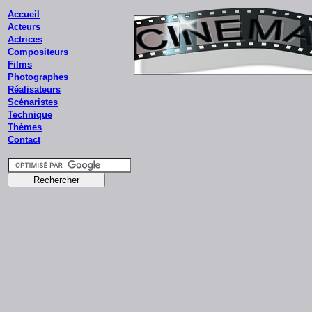
Accueil
Acteurs
Actrices
Compositeurs
Films
Photographes
Réalisateurs
Scénaristes
Technique
Thèmes
Contact