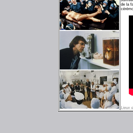
de la f
cérémon
Lieux 