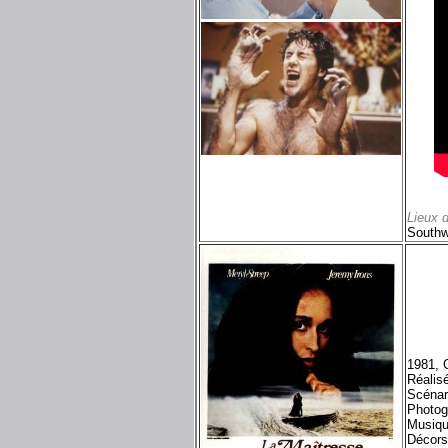
Lieux 
Southw
1981, 
Réalis
Scénar
Photog
Musiqu
Décors