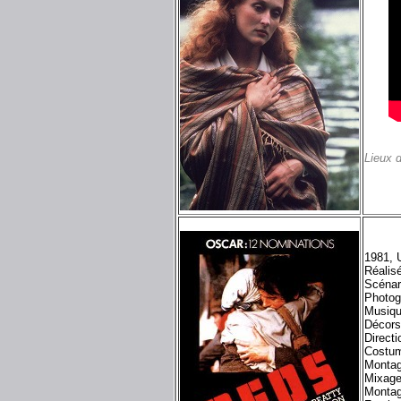
Lieux 
1981, 
Réalis
Scénar
Photogr
Musiqu
Décors
Directi
Costum
Montag
Mixage
Montag