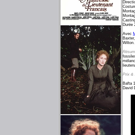
Direct
Costu
Montag
Montag
Castin
Durée 
Avec
M
Baxter
Wilton.
Résum
fossile
mélanco
lieuten
Prix &
Bafta 1
David D