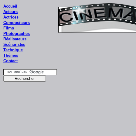
Accueil
Acteurs
Actrices
Compositeurs
Films
Photographes
Réalisateurs
Scénaristes
Technique
Thèmes
Contact