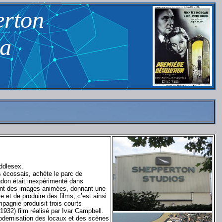
erton
ma
ddlesex.
 écossais, achète le parc de
udon était inexpérimenté dans
ortant des images animées, donnant une
 et de produire des films, c’est ainsi
agnie produisit trois courts
932) film réalisé par Ivar Campbell.
modernisation des locaux et des scènes