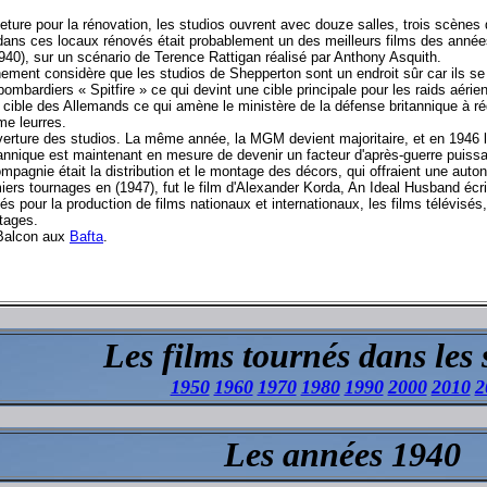
ture pour la rénovation, les studios ouvrent avec douze salles, trois scènes
s dans ces locaux rénovés était probablement un des meilleurs films des année
940), sur un scénario de Terence Rattigan réalisé par Anthony Asquith.
ement considère que les studios de Shepperton sont un endroit sûr car ils se 
bombardiers « Spitfire » ce qui devint une cible principale pour les raids aér
cible des Allemands ce qui amène le ministère de la défense britannique à réq
e leurres.
rture des studios. La même année, la MGM devient majoritaire, et en 1946 
tannique est maintenant en mesure de devenir un facteur d'après-guerre puissa
mpagnie était la distribution et le montage des décors, qui offraient une auto
ers tournages en (1947), fut le film d'Alexander Korda, An Ideal Husband écr
 pour la production de films nationaux et internationaux, les films télévisés,
itages.
 Balcon aux
Bafta
.
Les films tournés dans les 
1950
1960
1970
1980
1990
2000
2010
2
Les années 1940