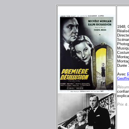
1948, 
Réalis
Directe
Scénar
Photog
Musiqu
Costum
Montag
Montag
Durée 
Avec
R
Geoffr
Résum
confia
explica
Prix &