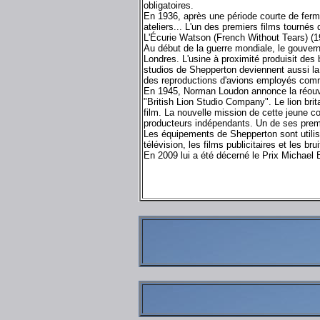
obligatoires.
En 1936, après une période courte de ferme
ateliers... L'un des premiers films tourné
L'Écurie Watson (French Without Tears) (1
Au début de la guerre mondiale, le gouvern
Londres. L'usine à proximité produisit des 
studios de Shepperton deviennent aussi la 
des reproductions d'avions employés comm
En 1945, Norman Loudon annonce la réouve
"British Lion Studio Company". Le lion bri
film. La nouvelle mission de cette jeune co
producteurs indépendants. Un de ses premi
Les équipements de Shepperton sont utilisés
télévision, les films publicitaires et les bru
En 2009 lui a été décerné le Prix Michael