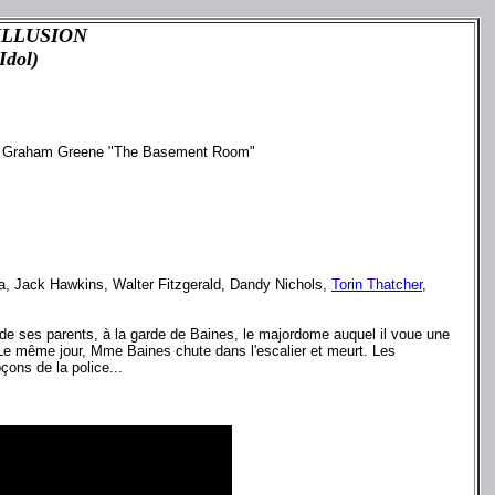
ILLUSION
Idol)
 de Graham Greene "The Basement Room"
a, Jack Hawkins, Walter Fitzgerald, Dandy Nichols,
Torin Thatcher
,
 de ses parents, à la garde de Baines, le majordome auquel il voue une
 Le même jour, Mme Baines chute dans l'escalier et meurt. Les
çons de la police...