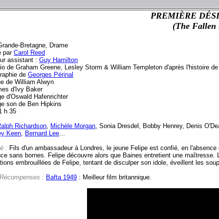
PREMIÈRE DÉS
(The Fallen 
Grande-Bretagne, Drame
é par
Carol Reed
ur assistant :
Guy Hamilton
io de Graham Greene, Lesley Storm & William Templeton d'après l'histoire
raphie de
Georges Périnal
e de William Alwyn
es d'Ivy Baker
e d'Oswald Hafenrichter
e son de Ben Hipkins
1 h 35
alph Richardson
,
Michèle Morgan
, Sonia Dresdel, Bobby Henrey, Denis O'De
ey Keen
,
Bernard Lee
...
é :
Fils d'un ambassadeur à Londres, le jeune Felipe est confié, en l'absence
nce sans bornes. Felipe découvre alors que Baines entretient une maîtresse.
tions embrouillées de Felipe, tentant de disculper son idole, éveillent les soup
 Récompenses :
Bafta 1949
: Meilleur film britannique.