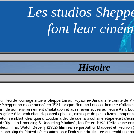
Les studios Shepp
font leur ciné
Histoire
e un lieu de tournage situé à Shepperton au Royaume-Uni dans le comté de Mi
s de Shepperton a commencé en 1931 lorsque Norman Loudon, homme d'affaires
ent de son environnement d'habitation et aussi avoir accès au fleuve Ash. Lo
faires grâce à la production d'appareils photos, ainsi que de petits livres comp
ton semblait idéal quand Loudon a décidé que la prochaine étape était d'écrire
 City Film Producing & Recording Studios", fondée en 1932. Cette jeune comp
ux films, Watch Beverly (1932) film réalisé par Arthur Maudeet et Réunion (1
ophistiqués étaient nécessaires pour l’industrie du film, ce qui rendit une 