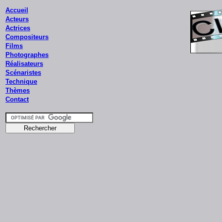
Accueil
Acteurs
Actrices
Compositeurs
Films
Photographes
Réalisateurs
Scénaristes
Technique
Thèmes
Contact