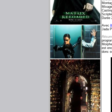
Montag
Mixage
Castin
Script
Durée 
Avec
Jada P
Résum
progra
Morpheu
est enc
donc su