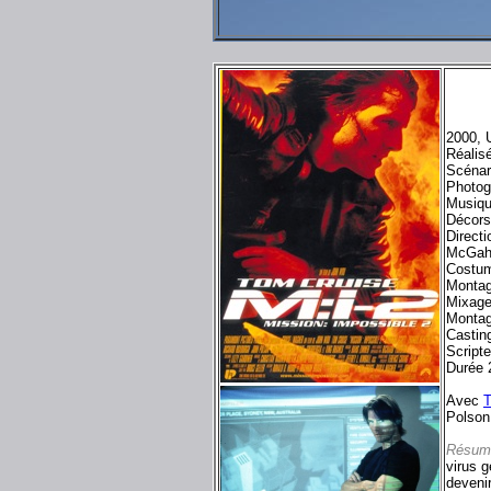
2000, 
Réalis
Scénar
Photog
Musiqu
Décors
Direct
McGah
Costum
Montag
Mixage
Montag
Castin
Script
Durée 
Avec
T
Polson
Résum
virus 
devenir