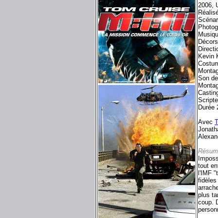
2006, 
Réalis
Scénar
Photog
Musiqu
Décors
Direct
Kevin 
Costum
Montag
Son de
Montag
Castin
Script
Durée 
Avec
T
Jonath
Alexand
Résum
Imposs
tout en
l'IMF "
fidèles
arrach
plus ta
coup. D
personn