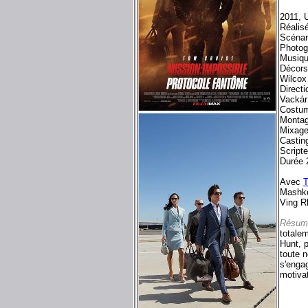
2011, 
Réalisé
Scénar
Photog
Musiqu
Décors
Wilcox
Directi
Vackár
Costu
Montag
Mixage
Castin
Script
Durée 
Avec
T
Mashko
Ving R
Résum
totalem
Hunt, p
toute n
s'engag
motivat