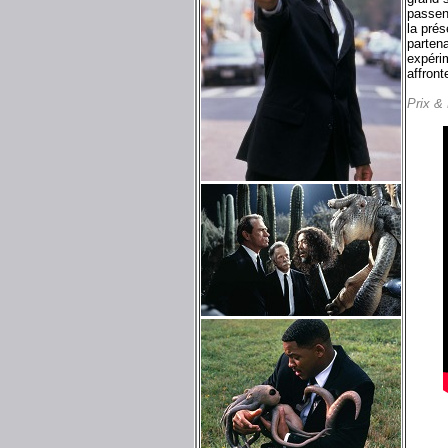
passen
la pré
partena
expéri
affront
Prix &