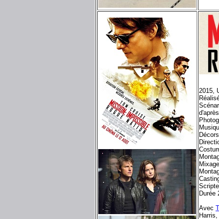
2015, 
Réalis
Scénar
d'après
Photog
Musiqu
Décors
Directi
Costum
Montag
Mixage
Montag
Castin
Scripte
Durée 
Avec
T
Harris