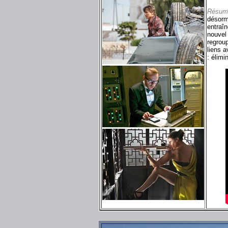
Résum
désorma
entraî
nouvel 
regroup
liens a
: élimi