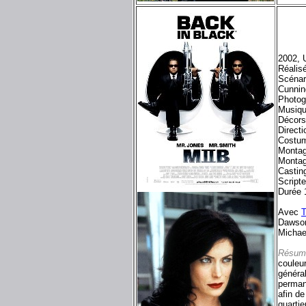
2002, 
Réalis
Scénar
Cunni
Photog
Musiq
Décors
Direct
Costum
Montag
Montag
Castin
Script
Durée 
Avec
Dawso
Michae
Résum
couleur
général
permane
afin d
quartie