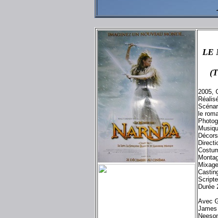
LE 
(T
2005, 
Réalis
Scénar
le rom
Photog
Musiq
Décors
Direct
Costum
Montag
Mixage
Castin
Script
Durée 
Avec G
James
Neeson