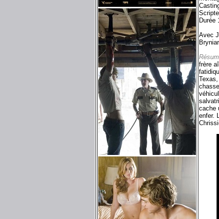
Castin
Script
Durée 
Avec J
Bryniar
Résum
frère a
fatidiq
Texas,
chasse,
véhicul
salvatr
cache u
enfer. 
Chrissi