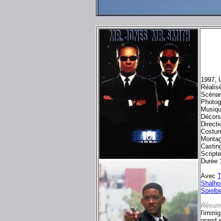
1997, 
Réalis
Scénar
Photog
Musiq
Décors
Directi
Costum
Montag
Castin
Script
Durée 
Avec
Shalho
Spielb
Résum
l'immig
grand 