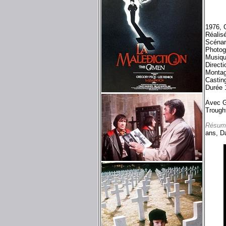
1976, 
Réalis
Scénar
Photogr
Musiq
Directi
Montag
Castin
Durée 
Avec G
Trought
Résum
ans, Da