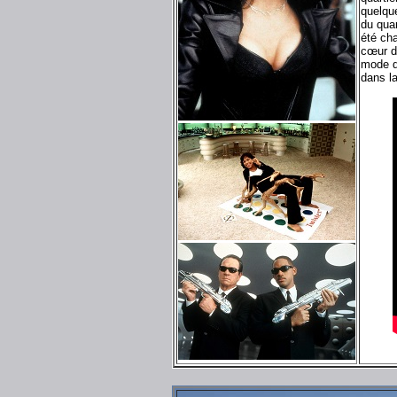
quelqu
du quar
été ch
cœur de
mode qu
dans la 