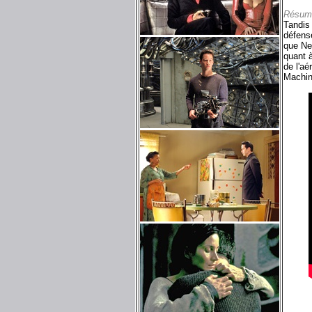
Résum
Tandis
défense
que Neo
quant à
de l'aé
Machine