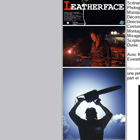
Scénar
Photog
Musiqu
Décors
Directi
Costum
Montag
Mixage
Script
Durée 
Avec K
Everett
Résum
une pet
part et