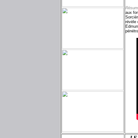
Résum
aux fo
Sorcièr
révèle
Edmund
pénétra
LE