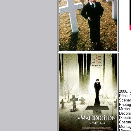
2006, 
Réalis
Scénar
Photog
Musiq
Décors
Directi
Costum
Monta
Mixage