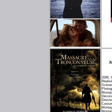
M
2006, 
Réalis
Scénar
Photog
Musiqu
Décors
Directi
Costum
Montag
Montag