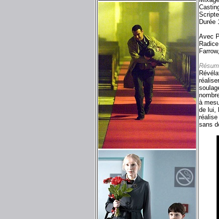
Castin
Script
Durée 
Avec P
Radice
Farrow
Résum
Révélat
réalis
soulagé
nombreu
à mesur
de lui,
réalise
sans do