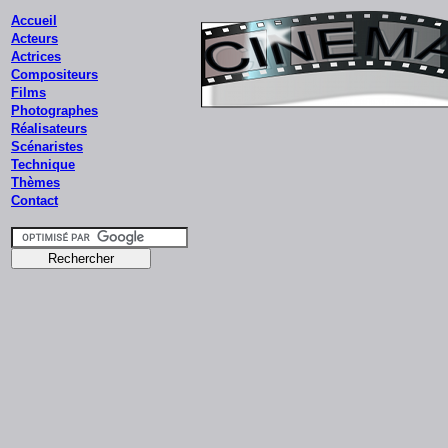
Accueil
Acteurs
Actrices
Compositeurs
Films
Photographes
Réalisateurs
Scénaristes
Technique
Thèmes
Contact