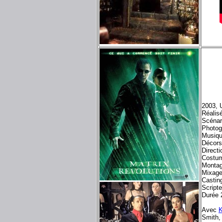
2003, 
Réalis
Scénar
Photog
Musiqu
Décors
Directi
Costum
Montag
Mixage
Castin
Scripte
Durée 
Avec
Smith