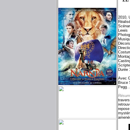
2010, 
Réalis
Scénar
Lewis
Photog
Musiq
Décors
Direct
Costum
Montag
Castin
Scripte
Durée 
Avec G
Bruce 
Pegg..
Résum
travers
retrouv
repose
mystér
amenés 