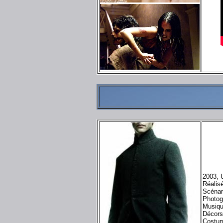
2003, 
Réalis
Scénar
Photog
Musiqu
Décors
Costum