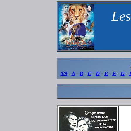
Les
0/9
-
A
-
B
-
C
-
D
-
E
-
F
-
G
-