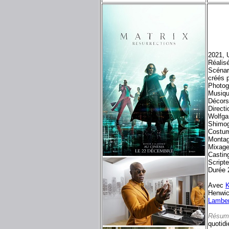
2021, 
Réalis
Scénar
créés 
Photog
Musiqu
Décors
Direct
Wolfga
Shimog
Costum
Montag
Mixage
Castin
Script
Durée 
Avec
Henwick
Lamber
Résum
quotidi