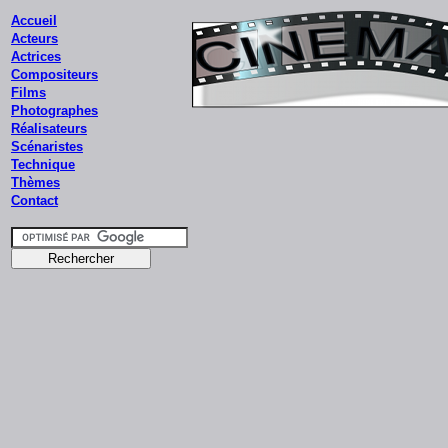
Accueil
Acteurs
Actrices
Compositeurs
Films
Photographes
Réalisateurs
Scénaristes
Technique
Thèmes
Contact