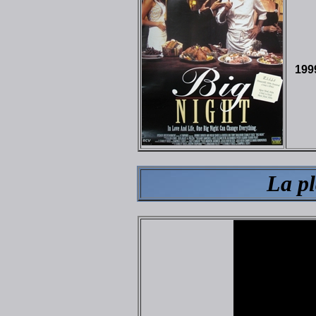
199
La pl