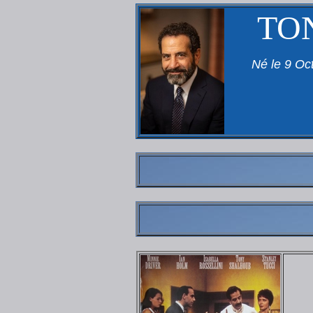
TO
Né le 9 Oc