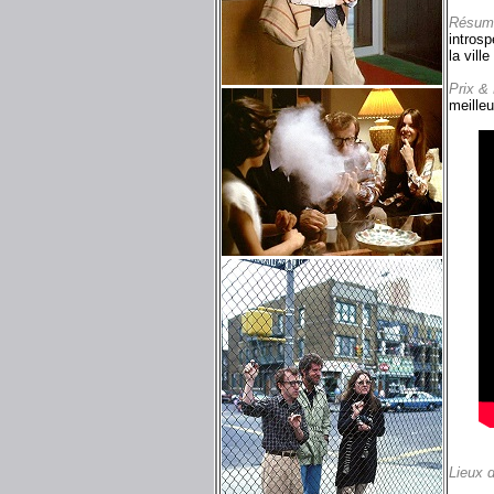
Résum
introsp
la vill
Prix &
meille
Lieux 