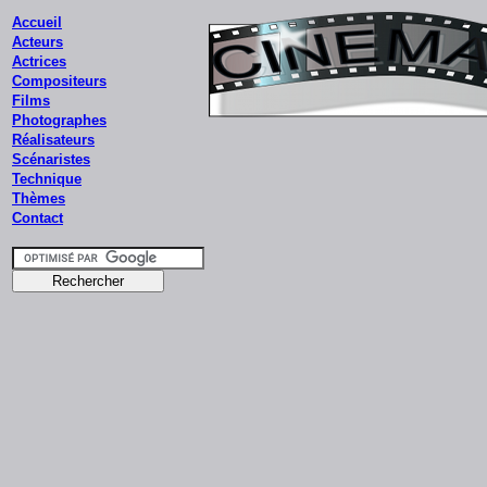
Accueil
Acteurs
Actrices
Compositeurs
Films
Photographes
Réalisateurs
Scénaristes
Technique
Thèmes
Contact