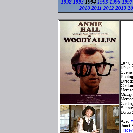
1992
1993
1994
1995
1996
1997
2010
2011
2012
2013
20
1977, 
Réalis
Scénar
Photog
Directi
Costum
Montag
Mixage
Montag
Casting
Script
Durée 
Avec
W
Janet 
Tracey