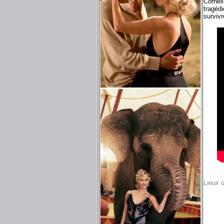
Cornell
tragédi
survivr
Lieux 