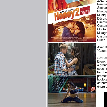
2011, 
Réalisé
Scénar
Photog
Musiqu
Décors
Directi
Costum
Montag
Mixage
Castin
Durée 
Avec K
"Caspe
Résum
Bronx, 
a grand
sous l'
l'exubé
promett
boulots
détente
énergie