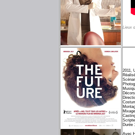
Lieux 
2011, 
Réalis
Scénar
Photog
Musiqu
Décors 
Directi
Costum
Montag
Mixage
Castin
Script
Durée 
Avec H