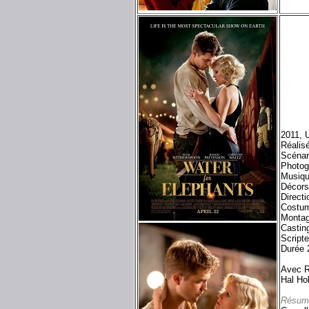
2011, 
Réalis
Scénar
Photog
Musiq
Décors
Directi
Costum
Montag
Castin
Script
Durée 
Avec R
Hal Ho
Résum