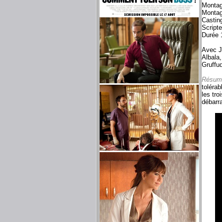
Montag
Montag
Castin
Scripte
Durée 
Avec J
Albala
Gruffud
Résum
tolérab
les tro
débarra