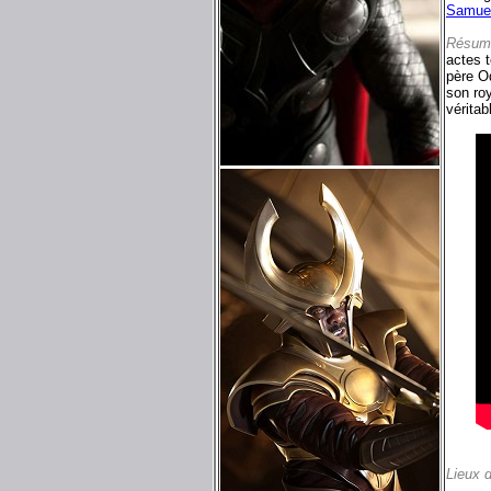
Samuel
Résum
actes 
père O
son ro
véritab
Lieux 