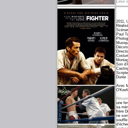
Lieux 
2011, 
Réalis
Scénari
Paul T
Photog
Musiqu
Décors
Directi
Costum
Montag
Son d'
Castin
Script
Durée 
Avec M
O'Keef
Résum
une fem
sa mèr
frère D
ne somb
souffle
d’éche