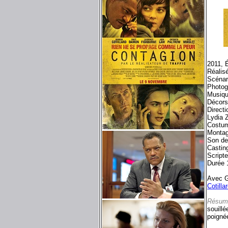
2011, 
Réalis
Scénar
Photog
Musiqu
Décors
Direct
Lydia 
Costum
Montag
Son de
Castin
Script
Durée 
Avec G
Cotilla
Résum
souillé
poigné