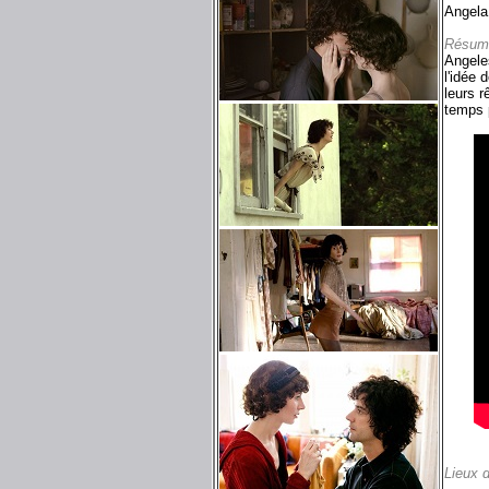
Angela
Résum
Angele
l'idée 
leurs r
temps p
Lieux 