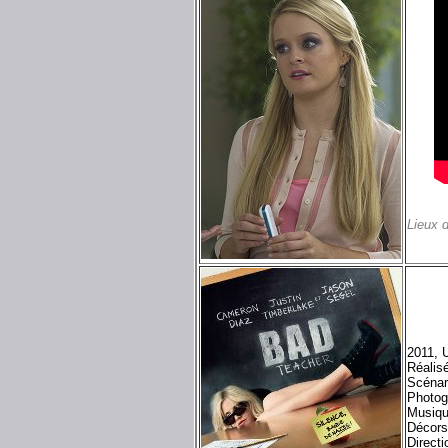
Lieux 
2011, 
Réalis
Scénar
Photogr
Musiqu
Décors
Direct