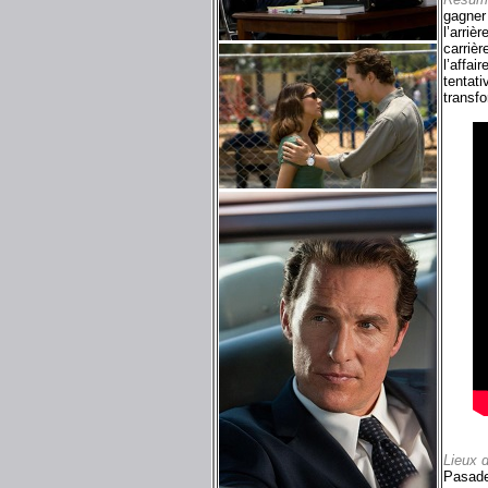
gagner 
l’arriè
carrièr
l’affai
tentati
transfo
Lieux 
Pasad