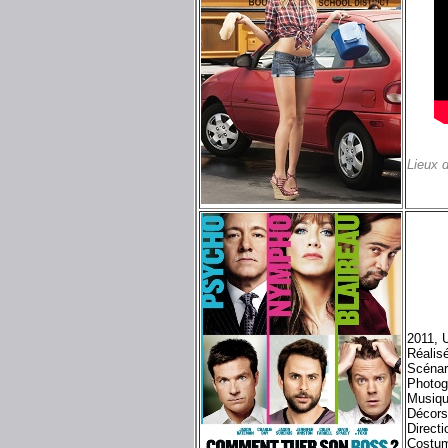
Lieux 
2011, 
Réalis
Scénar
Photog
Musiqu
Décors
Directi
Costum