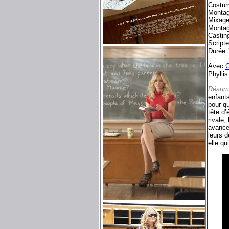
Costum
Montag
Mixage
Montag
Castin
Scripte
Durée 
Avec
C
Phylli
Résum
enfants
pour q
tête d
rivale,
avances
leurs 
elle qu