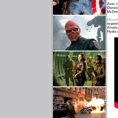
Avec C
Domini
McDono
Résum
expéri
America
Hydra d