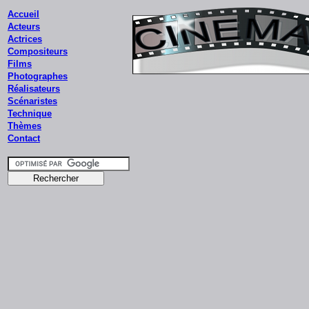
Accueil
Acteurs
Actrices
Compositeurs
Films
Photographes
Réalisateurs
Scénaristes
Technique
Thèmes
Contact