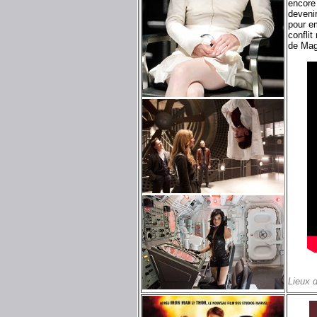
encore
devenir
pour e
conflit
de Mag
Lieux 