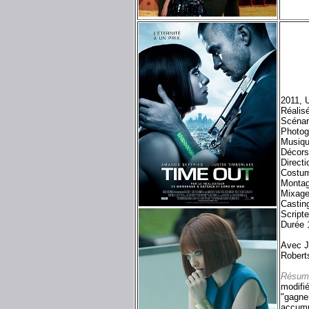
2011, 
Réalis
Scénar
Photog
Musiqu
Décors
Directi
Costum
Montag
Mixage
Castin
Script
Durée 
Avec J
Robert
Résum
modifié
"gagner
accumu