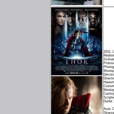
2011, 
Réalis
Scénar
Protos
Photog
Musiqu
Décors
Directi
Hawort
Costum
Montag
Castin
Script
Durée 
Avec C
Skarsg