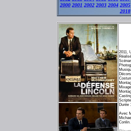
2000
2001
2002
2003
2004
2005
2018
2011, U
Réalis
Scénar
Photog
Musiqu
Décors
Costum
Montag
Mixage
Montag
Castin
Script
Durée 
Avec M
Michae
Conlin.
Résum