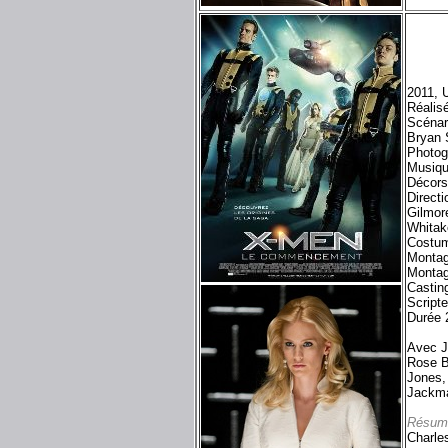
2011, 
Réalis
Scénar
Bryan 
Photog
Musiqu
Décors
Direct
Gilmor
Whitak
Costu
Montag
Montag
Castin
Script
Durée 
Avec J
Rose B
Jones,
Jackma
Résum
Charles