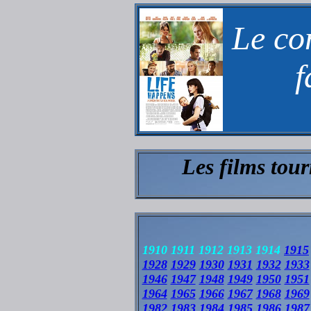
Le co
f
Les films tou
1910 1911 1912 1913 1914
1915
1928
1929
1930
1931
1932
1933
1946
1947
1948
1949
1950
1951
1964
1965
1966
1967
1968
1969
1982
1983
1984
1985
1986
1987