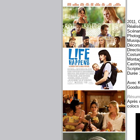
2011, 
Réalisé
Scénar
Photog
Musiqu
Décors
Direct
Costume
Montag
Castin
Scripte
Durée 
Avec Kr
Goodso
Résum
Après 
colocs 