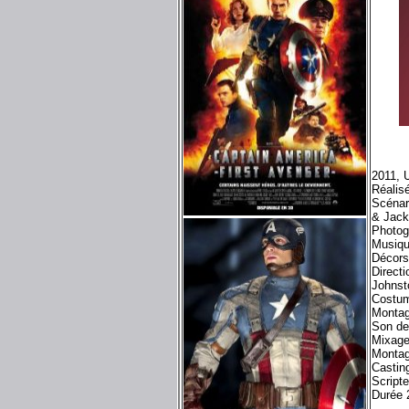
2011, 
Réalis
Scénar
& Jack
Photog
Musiqu
Décors
Directi
Johnst
Costum
Montag
Son de
Mixage
Montag
Castin
Scripte
Durée 