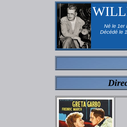
WILL
Né le 1er
Décédé le 1
Dire