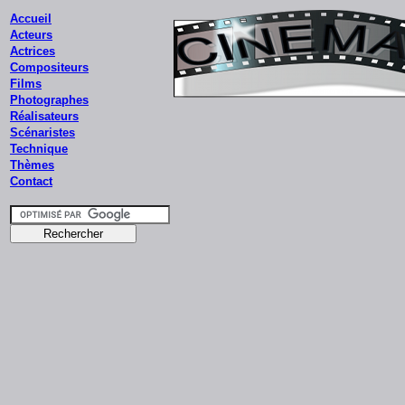
Accueil
Acteurs
Actrices
Compositeurs
Films
Photographes
Réalisateurs
Scénaristes
Technique
Thèmes
Contact