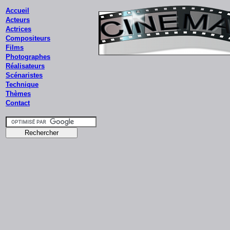
Accueil
Acteurs
Actrices
Compositeurs
Films
Photographes
Réalisateurs
Scénaristes
Technique
Thèmes
Contact