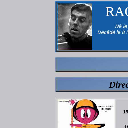
RA
Né le
Décédé le 8 
Dire
1
1