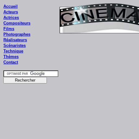
Accueil
Acteurs
Actrices
Compositeurs
Films
Photographes
Réalisateurs
Scénaristes
Technique
Thèmes
Contact