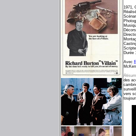
1971, 
Réalis
Scénar
Photog
Musiqu
Décors
Directi
Montag
Castin
Script
Durée 
Avec
R
McKen
Résum
des ac
cambrio
surveil
vers so
toujour