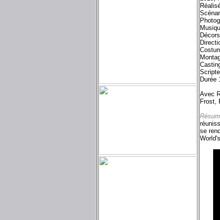
Réalis
Scénar
Photog
Musiqu
Décors
Directi
Costum
Montag
Castin
Script
Durée 
Avec R
Frost,
Résum
réuniss
se rend
World's