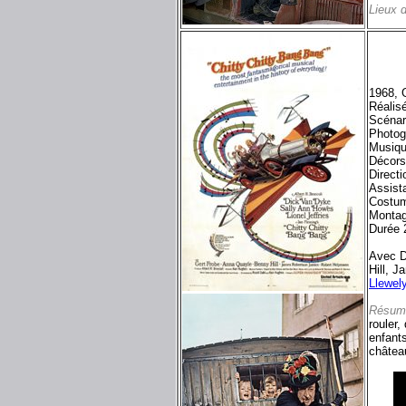
Lieux 
1968, 
Réalis
Scénar
Photog
Musiqu
Décor
Directi
Assista
Costum
Montag
Durée 
Avec D
Hill, 
Llewel
Résum
rouler,
enfant
château