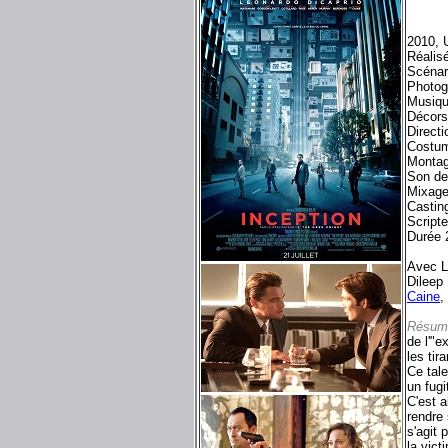
2010, 
Réalis
Scénar
Photog
Musiq
Décors
Direct
Costum
Montag
Son de
Mixage
Castin
Script
Durée 
Avec L
Dileep
Caine
,
Résum
de l'"e
les tir
Ce tale
un fugi
C'est a
rendre 
s'agit 
la vict