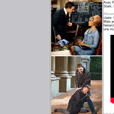
Avec P
Stark,
Résum
claire.
Mais p
hiérarc
une mul
Lieux 