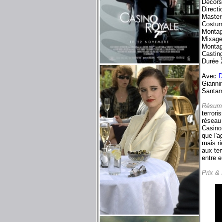
Décors
Direct
Master
Costu
Montag
Mixage
Montag
Castin
Durée 
Avec
D
Gianni
Santam
Résum
terrori
réseau 
Casino 
que l'a
mais r
aux te
entre e
Prix &