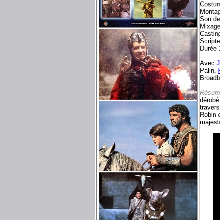
Costu
Montag
Son de
Mixage
Castin
Script
Durée 
Avec
J
Palin,
Broadb
Résum
dérobé
travers
Robin 
majest