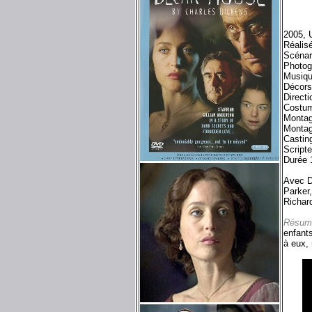
2005, 
Réalis
Scénar
Photog
Musiqu
Décors
Directi
Costum
Montag
Montag
Castin
Script
Durée 
Avec D
Parker
Richar
Résum
enfants
à eux,