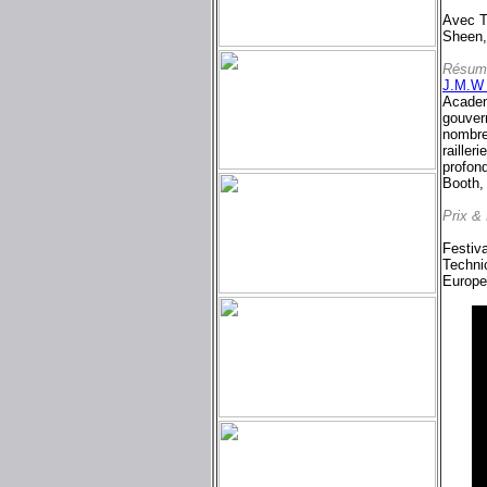
Avec T
Sheen,
Résum
J.M.W 
Academy
gouvern
nombre
railler
profon
Booth, 
Prix &
Festiva
Technic
Europea