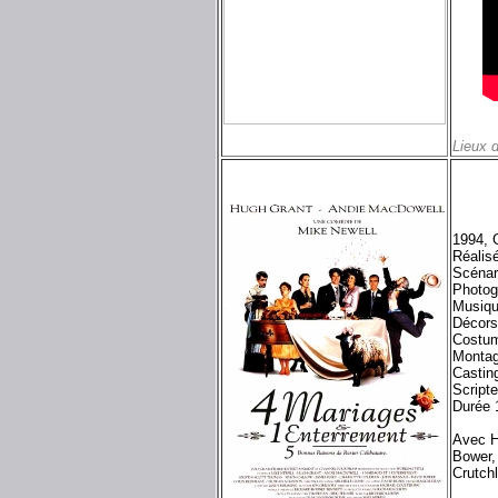
Lieux 
1994, 
Réalis
Scénar
Photog
Musiqu
Décors
Costu
Montag
Castin
Script
Durée 
Avec H
Bower,
Crutchl