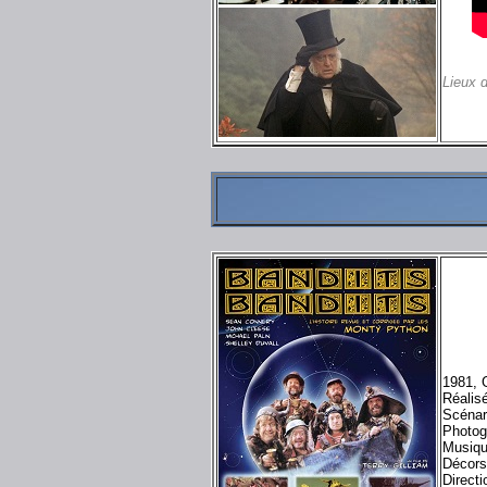
Lieux 
1981, 
Réalisé
Scénar
Photog
Musiqu
Décors
Direct