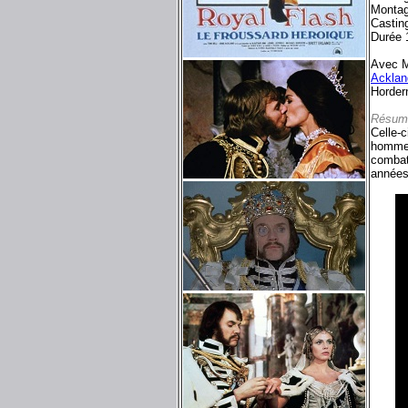
Montag
Castin
Durée 
Avec M
Acklan
Horder
Résum
Celle-c
hommes 
combat.
années 