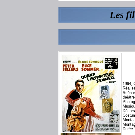
Les fi
1964, 
Réalis
Scénar
théâtr
Photog
Musiq
Décors
Costum
Montag
Montag
Durée 