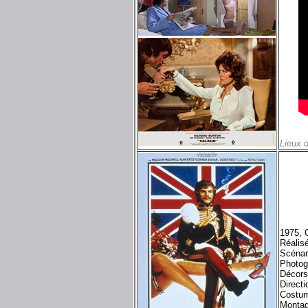
Lieux 
1975, 
Réalis
Scénar
Photog
Décors
Directi
Costum
Montag