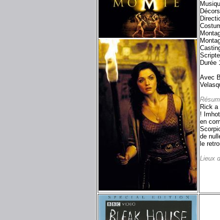
Musiq
Décors
Direct
Costum
Montag
Montag
Castin
Script
Durée 
Avec B
Velasq
Résum
Rick a
! Imhot
en com
Scorpio
de null
le retro
Lieux 