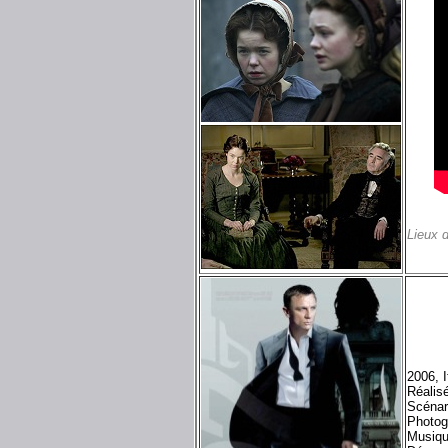
Lieux 
2006, 
Réalis
Scénar
Photog
Musiq