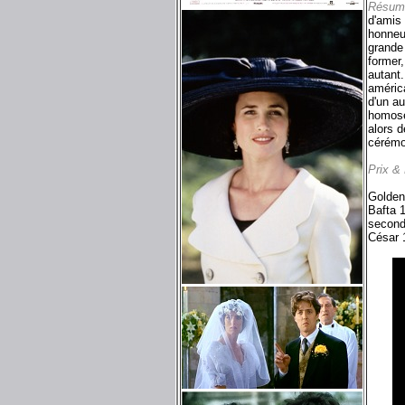
Résum
d'amis 
honneu
grande 
former,
autant.
américa
d'un au
homose
alors d
cérémo
Prix &
Golden
Bafta 1
second 
César 1