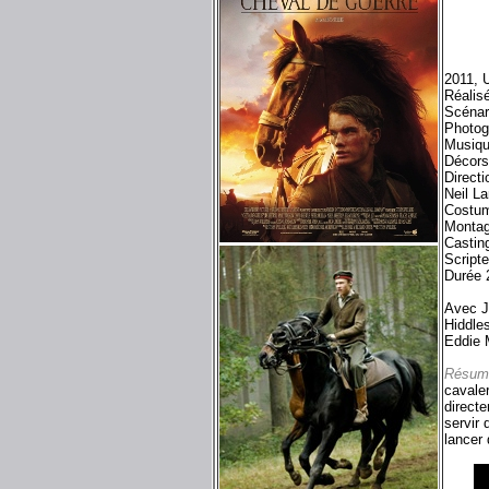
2011, 
Réalis
Scénar
Photog
Musiq
Décors
Direct
Neil L
Costum
Montag
Castin
Script
Durée 
Avec J
Hiddle
Eddie 
Résum
cavale
directe
servir 
lancer 