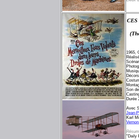
CES
(Th
1965, 
Réalis
Scénar
Photog
Musiqu
Décors
Costum
Montag
Son de
Castin
Durée 
Avec S
Jean-P
Karl M
Vernon
Résum
"Daily 