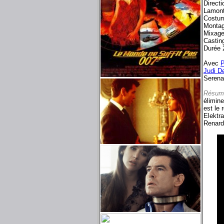
Direct
Lamont
Costu
Montag
Mixage
Castin
Durée 
Avec
P
Judi D
Serena
Résum
élimin
est le 
Elektr
Renard