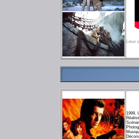
Lieux 
1999, 
Réalis
Scénar
Photog
Musiq
Décor