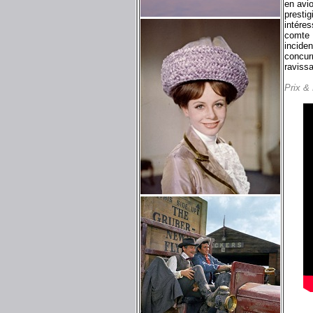
en avi
prestig
intére
comte P
inciden
concurr
ravissa
Prix &