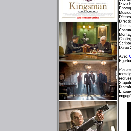
Dave G
Photog
Musiqu
Décors
Direct
Thomso
Costum
Montag
Castin
Script
Durée 
Avec
C
Egerton
Résum
rensei
recrue
Stupéfi
l'entra
Entour
engagé 