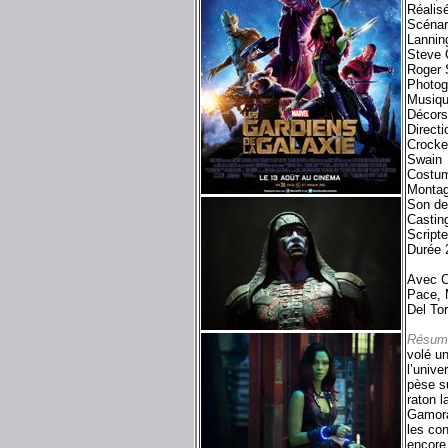
Réalis
Scénar
Lanning
Steve 
Roger 
Photog
Musiqu
Décors
Direct
Crocke
Swain
Costum
Montag
Son de
Castin
Script
Durée 
Avec C
Pace, 
Del To
Résum
volé u
l’unive
pèse su
raton l
Gamora,
les con
encore 