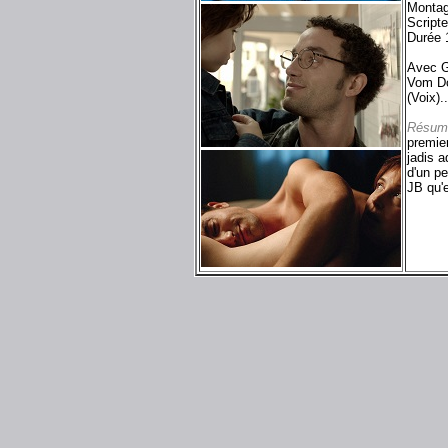
Montag
Script
Durée 
Avec G
Vom Do
(Voix)..
Résum
premier
jadis 
d'un pe
JB qu'e