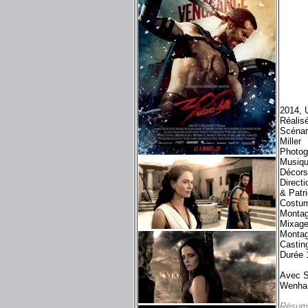
2014, 
Réalis
Scénar
Miller
Photog
Musiqu
Décors
Direct
& Patri
Costum
Montag
Mixage
Montag
Castin
Durée 
Avec S
Wenham
Résum