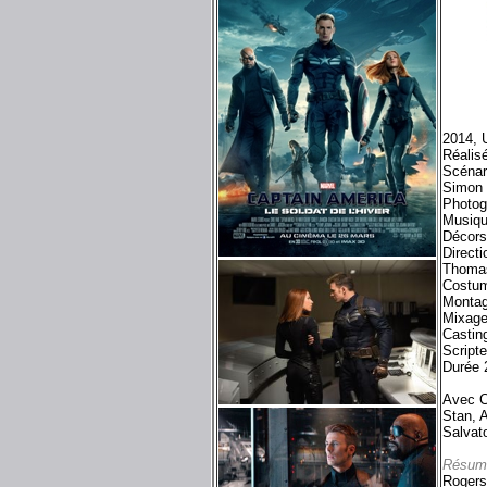
2014, 
Réalis
Scénar
Simon 
Photog
Musiqu
Décors
Directi
Thomas
Costum
Montag
Mixage
Castin
Script
Durée 
Avec C
Stan, 
Salvat
Résum
Rogers