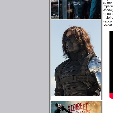
au mon
impliq
Widow,
repouss
maléfiq
Faucon.
Soldat 