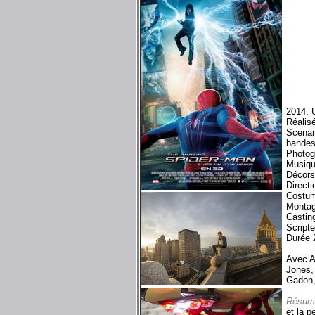
2014, 
Réalis
Scénar
bandes
Photog
Musiqu
Décors
Direct
Costum
Montag
Castin
Scripte
Durée 
Avec A
Jones,
Gadon
Résum
et la p