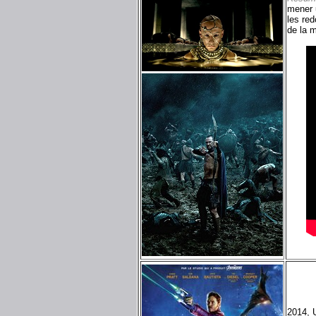
mener u
les re
de la m
2014, 