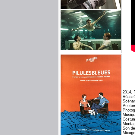
2014, 
Réalis
Scénar
Peeter
Photog
Musiqu
Costum
Montag
Son de
Mixage