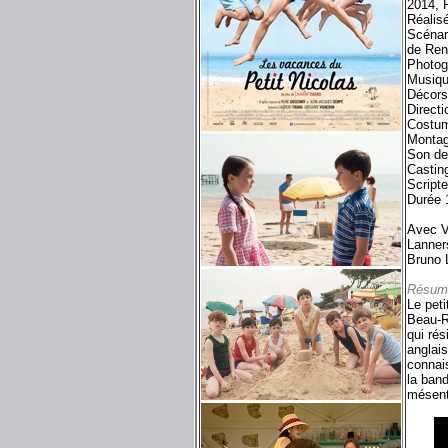
2014, 
Réalisé
Scénar
de Ren
Photog
Musiqu
Décors
Direct
Costum
Montag
Son d
Castin
Script
Durée 
Avec V
Lanners
Bruno 
Résum
Le peti
Beau-Ri
qui rés
anglais
connais
la ban
mésent