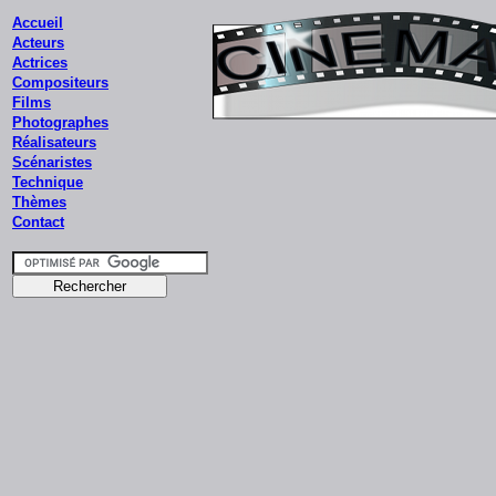
Accueil
Acteurs
Actrices
Compositeurs
Films
Photographes
Réalisateurs
Scénaristes
Technique
Thèmes
Contact