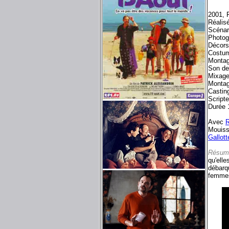
2001, 
Réalisé
Scénar
Photog
Décors
Costu
Montag
Son d
Mixage
Montag
Castin
Script
Durée 
Avec
R
Mouiss
Gallott
Résum
qu'elle
débarqu
femmes 