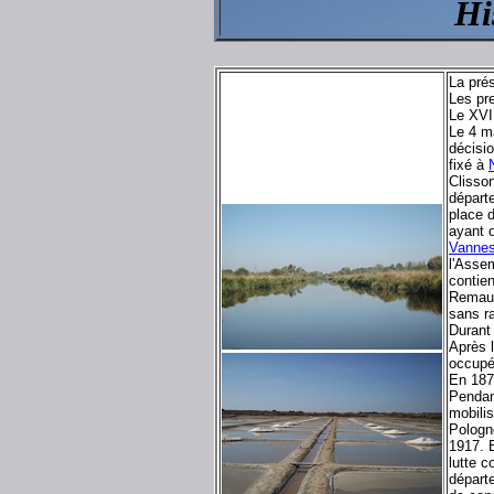
Hi
La pré
Les pr
Le XVI
Le 4 ma
décisi
fixé à
Clisso
départ
place d
ayant o
Vanne
l'Asse
contien
Remaud
sans ra
Durant
Après l
occupé
En 187
Pendan
mobilis
Pologn
1917. E
lutte c
départ