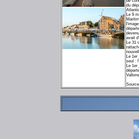
de conc
du dép
Atlant
Le 9 ma
Maritim
l'image
départe
devenu
avait d
Le 31 d
rattac
nouvell
Le 1er
seul :
Le 1er 
départe
Vallons
Source