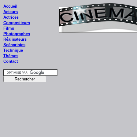
Accueil
Acteurs
Actrices
Compositeurs
Films
Photographes
Réalisateurs
Scénaristes
Technique
Thèmes
Contact