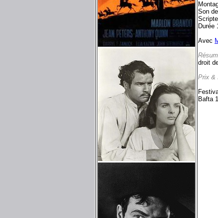
Montag
Son de
Script
Durée 
Avec
M
Résum
droit d
Prix &
Festiva
Bafta 1