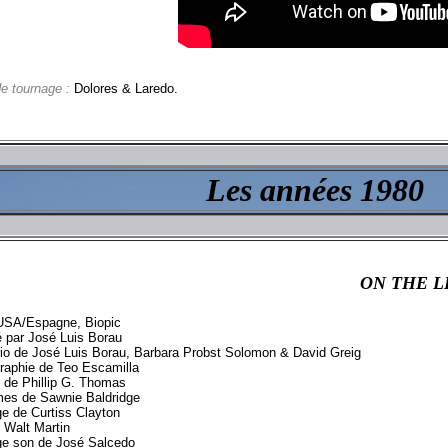
de tournage :
Dolores & Laredo.
Les années 1980
ON THE L
USA/Espagne, Biopic
é par José Luis Borau
io de José Luis Borau, Barbara Probst Solomon & David Greig
raphie de Teo Escamilla
 de Phillip G. Thomas
es de Sawnie Baldridge
e de Curtiss Clayton
 Walt Martin
e son de José Salcedo