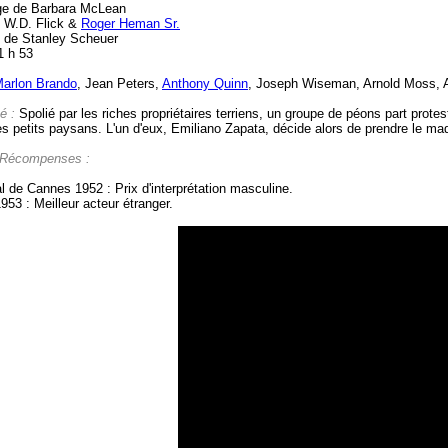
e de Barbara McLean
 W.D. Flick &
Roger Heman Sr.
e de Stanley Scheuer
1 h 53
arlon Brando
, Jean Peters,
Anthony Quinn
, Joseph Wiseman, Arnold Moss, 
é :
Spolié par les riches propriétaires terriens, un groupe de péons part protes
es petits paysans. L'un d'eux, Emiliano Zapata, décide alors de prendre le maq
 Récompenses :
l de Cannes 1952 : Prix d'interprétation masculine.
953 : Meilleur acteur étranger.