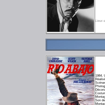
Lieux 
1984, 
Réalis
Scénar
Photog
Décors
Costum
Montag
Son de
Montag