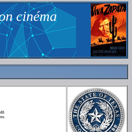
son cinéma
848.
res.