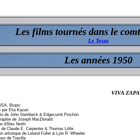
Les films tournés dans le com
Le Texas
Les années 1950
VIVA ZAPA
USA, Biopic
é par Elia Kazan
io de John Steinbeck & Edgecumb Pinchon
raphie de Joseph MacDonald
e d'Alex North
 de Claude E. Carpenter & Thomas Little
on artistique de Leland Fuller & Lyle R. Wheeler
es de Travilla