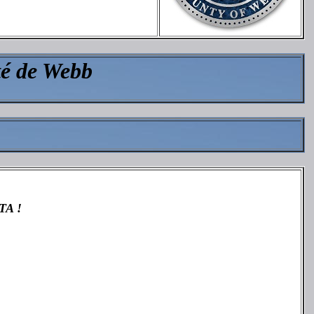
té de Webb
TA !