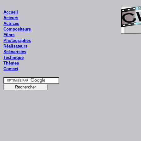
Accueil
Acteurs
Actrices
Compositeurs
Films
Photographes
Réalisateurs
Scénaristes
Technique
Thèmes
Contact