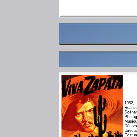
1952, 
Réalis
Scénar
Photog
Musiqu
Décors
Directi
Costum